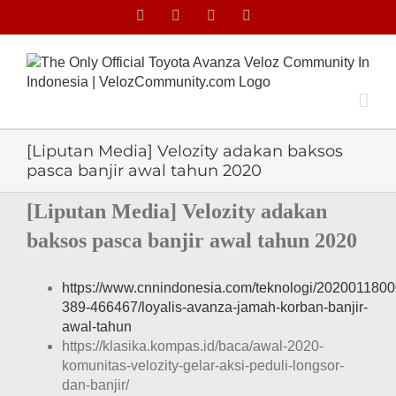
Skip
Facebook
Facebook
X
Instagram
to
content
[Liputan Media] Velozity adakan baksos
pasca banjir awal tahun 2020
[Liputan Media] Velozity adakan
baksos pasca banjir awal tahun 2020
https://www.cnnindonesia.com/teknologi/202001180
389-466467/loyalis-avanza-jamah-korban-banjir-
awal-tahun
https://klasika.kompas.id/baca/awal-2020-
komunitas-velozity-gelar-aksi-peduli-longsor-
dan-banjir/