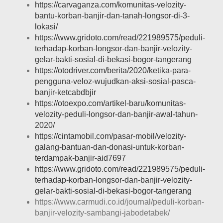
https://carvaganza.com/komunitas-velozity-
bantu-korban-banjir-dan-tanah-longsor-di-3-
lokasi/
https://www.gridoto.com/read/221989575/peduli-
terhadap-korban-longsor-dan-banjir-velozity-
gelar-bakti-sosial-di-bekasi-bogor-tangerang
https://otodriver.com/berita/2020/ketika-para-
pengguna-veloz-wujudkan-aksi-sosial-pasca-
banjir-ketcabdbjir
https://otoexpo.com/artikel-baru/komunitas-
velozity-peduli-longsor-dan-banjir-awal-tahun-
2020/
https://cintamobil.com/pasar-mobil/velozity-
galang-bantuan-dan-donasi-untuk-korban-
terdampak-banjir-aid7697
https://www.gridoto.com/read/221989575/peduli-
terhadap-korban-longsor-dan-banjir-velozity-
gelar-bakti-sosial-di-bekasi-bogor-tangerang
https://www.carmudi.co.id/journal/peduli-korban-
banjir-velozity-sambangi-jabodetabek/