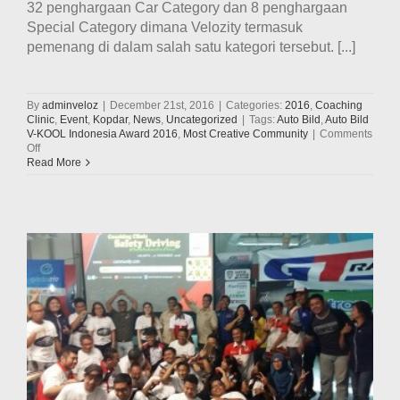
32 penghargaan Car Category dan 8 penghargaan
Special Category dimana Velozity termasuk
pemenang di dalam salah satu kategori tersebut. [...]
By
adminveloz
|
December 21st, 2016
|
Categories:
2016
,
Coaching
Clinic
,
Event
,
Kopdar
,
News
,
Uncategorized
|
Tags:
Auto Bild
,
Auto Bild
V-KOOL Indonesia Award 2016
,
Most Creative Community
|
Comments
on
Off
Velozity
Read More
Meraih
Penghargaan
Di
Ajang
Auto
Bild
V-
KOOL
Indonesia
Award
2016
Untuk
Kategori
Most
Creative
Community