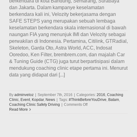
berkendara di kota Bandung, Semarang, Surabaya
dan Jakarta. Dalam kampanye keselamatan
berkendara kali ini, Velozity bekerjasama dengan
SAFE STEPS yang merupakan sebuah lembaga
keselamatan berkendara skala internasional di bawah
naungan FIA yang menunjuk IMI dan Velozity sebagai
perwakilan di Indonesia. Pertamina, Citilink, GTRadial,
Skeleton, Garda Oto, Astra World, ACC, Indosat
Ooredoo, Ken Filter, brembrem.com, dan majalah Car
& Tuning Guide (CTG) juga turut berpartisipasi dalam
mendukung coaching clinic etape pertama ini. Menurut
data yang didapat dari [...]
By
adminveloz
|
September 7th, 2016
|
Categories:
2016
,
Coaching
Clinic
,
Event
,
Kopdar
,
News
|
Tags:
#ThinkBeforeYouDrive
,
Batam
,
on
Coaching Clinic Safety Driving
|
Comments Off
Velozity
Read More
Memulai
Kegiatan
Coaching
Clinic
Safety