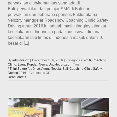
perwakilan club/komunitas yang ada di
Bali, perwakilan dari pelajar SMA di Bali dan
perwakilan dari beberapa sponsor. Faktor utama
Velozity menggelar Roadshow Coaching Clinic Safety
Driving tahun 2016 ini adalah masih tingginya tingkat
kecelakaan di Indonesia pada khususnya, dimana
kecelakaan lalu lintas di Indonesia masuk dalam 10
besar di [...]
By
adminveloz
|
December 15th, 2016
|
Categories:
2016
,
Coaching
Clinic
,
Event
,
Kopdar
,
News
,
Uncategorized
|
Tags:
#ThinkBeforeYouDrive
,
Agung Toyota
,
Bali
,
Coaching Clinic Safety
on
Driving 2016
|
Comments Off
Velozity
Read More
Sukses
Menggelar
Kegiatan
Coaching
Clinic
Safety
Driving
#ThinkBeforeYouDrive
2016