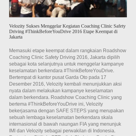
Atas
Event
Velozity
Coaching
Clinic
Velozity Sukses Menggelar Kegiatan Coaching Clinic Safety
Safety
Driving
Driving #ThinkBeforeYouDrive 2016 Etape Keempat di
2016
Jakarta
Memasuki etape keempat dalam rangkaian Roadshow
Coaching Clinic Safety Driving 2016, Jakarta dipilih
sebagai kota selanjutnya untuk menggelar kampanye
keselamatan berkendara #ThinkBeforeYouDrive.
Bertempat di kantor pusat Garda Oto pada 17
Desember 2016, Velozity kembali menunjukkan aksi
nyata dalam melakukan kampanye keselamatan
dalam berkendara. Roadshow Coaching Clinic yang
bertema #ThinkBeforeYouDrive ini, Velozity
bekerjasama dengan SAFE STEPS yang merupakan
sebuah lembaga keselamatan berkendara skala
internasional di bawah naungan FIA yang menunjuk
IMI dan Velozity sebagai perwakilan di Indonesia.