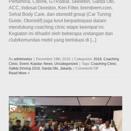
Pertamina, Citilink, GTRadial, Skeleton, Garda Oto,
ACC, Indosat Ooredoo, Ken Filter, brembrem.com,
Sehat Body Care, dan otomotif group (Car Tuning
Guide, Otomotif) juga turut berpartisipasi dalam
mendukung coaching clinic etape keempat ini.
Kegiatan ini dihadiri oleh beberapa undangan dari
club/komunitas mobil yang berlokasi di [...]
By
adminveloz
|
December 19th, 2016
|
Categories:
2016
,
Coaching
Clinic
,
Event
,
Kopdar
,
News
,
Uncategorized
|
Tags:
Coaching Clinic
on
Safety Driving 2016
,
Garda Oto
,
Jakarta
|
Comments Off
Velozity
Read More
Sukses
Menggelar
Kegiatan
Coaching
Clinic
Safety
Driving
#ThinkBeforeYouDri
2016
Etape
Keempat
di