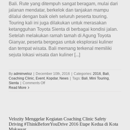
Bali. Rute yang ditempuh sangat beragam, mulai dari
jalanan mendatar, berkelok dan tanjakan mampu
dilalui dengan baik oleh seluruh peserta touring.
Touring kali ini juga dilakukan untuk merasakan
ketangguhan Toyota Sienta di berbagai kondisi jalan.
Setelah melakukan ramah tamah di Agung Toyota
Gianyar, peserta bergegas untuk eksplorasi kuliner
dan tempat wisata. Bali memang terkenal memiliki
sejuta lokasi wisata dan kuliner [...]
By
adminveloz
|
December 10th, 2016
|
Categories:
2016
,
Bali
,
Coaching Clinic
,
Event
,
Kopdar
,
News
|
Tags:
Bali
,
Mini Touring
,
on
Sienta
|
Comments Off
Mini
Read More
Touring
Toyota
Sienta
Bersama
Velozity
Sekaligus
Velozity Menggelar Kegiatan Coaching Clinic Safety
Eksplorasi
Driving #ThinkBeforeYouDrive 2016 Etape Kedua di Kota
Kuliner
Makassar
&