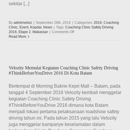
sekitar [...]
By
adminveloz
|
September 28th, 2016
|
Categories:
2016
,
Coaching
Clinic
,
Event
,
Kopdar
,
News
|
Tags:
Coaching Clinic Safety Driving
on
2016
,
Etape 2
,
Makassar
|
Comments Off
Velozity
Read More
Menggelar
Kegiatan
Coaching
Clinic
Safety
Driving
Velozity Memulai Kegiatan Coaching Clinic Safety Driving
#ThinkBeforeYouDrive
#ThinkBeforeYouDrive 2016 Di Kota Batam
2016
Etape
Kedua
Bertempat di Morning Bakrie Kepri Mall – Batam, pada
di
tanggal 4 September 2016 Velozity kembali menggelar
Kota
Makassar
kegiatan Coaching Clinic Safety Driving
#ThinkBeforeYouDrive 2016 dimana kota Batam
menjadi lokasi pertama pelaksanaan roadshow safety
driving tahun ini. Pada tahun 2015 yang lalu Velozity
juga menggelar kampanye keselamatan dalam