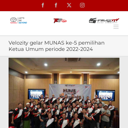
Skip
Facebook
Facebook
X
Instagram
to
content
Velozity gelar MUNAS ke-5 pemilihan
Ketua Umum periode 2022-2024
View
Larger
Image