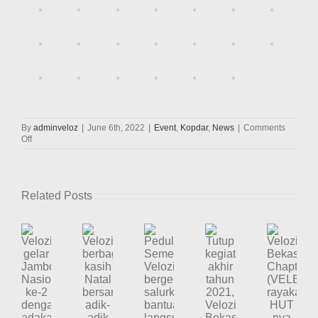
By
adminveloz
|
June 6th, 2022
|
Event
,
Kopdar
,
News
|
Comments
on
Off
Velozity
gelar
MUNAS
ke-
Related Posts
5
pemilihan
Ketua
Umum
periode
2022-
Velozity
Velozity
2024
Velozity
Tutup
Peduli
gelar
Bekasi
berbagi
kegiatan
Semeru,
Jambore
Chapter
kasih
akhir
Velozity
Nasional
(VELBEC)
Natal
tahun
bergerak
ke-