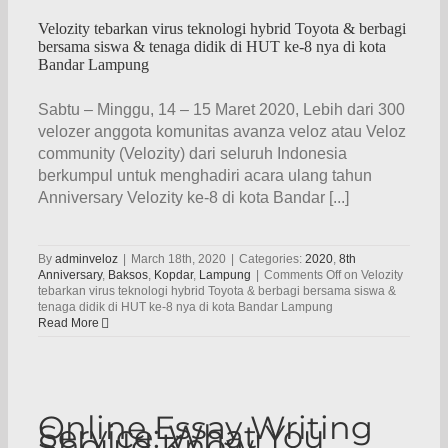
Velozity tebarkan virus teknologi hybrid Toyota & berbagi
bersama siswa & tenaga didik di HUT ke-8 nya di kota
Bandar Lampung
Sabtu – Minggu, 14 – 15 Maret 2020, Lebih dari 300
velozer anggota komunitas avanza veloz atau Veloz
community (Velozity) dari seluruh Indonesia
berkumpul untuk menghadiri acara ulang tahun
Anniversary Velozity ke-8 di kota Bandar [...]
By
adminveloz
|
March 18th, 2020
|
Categories:
2020
,
8th
Anniversary
,
Baksos
,
Kopdar
,
Lampung
|
Comments Off
on Velozity
tebarkan virus teknologi hybrid Toyota & berbagi bersama siswa &
tenaga didik di HUT ke-8 nya di kota Bandar Lampung
Read More
Online Essay Writing
Service: What You
Should Know!