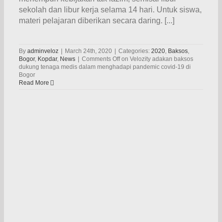
sekolah dan libur kerja selama 14 hari. Untuk siswa,
materi pelajaran diberikan secara daring. [...]
By
adminveloz
|
March 24th, 2020
|
Categories:
2020
,
Baksos
,
Bogor
,
Kopdar
,
News
|
Comments Off
on Velozity adakan baksos
dukung tenaga medis dalam menghadapi pandemic covid-19 di
Bogor
Read More
a
a