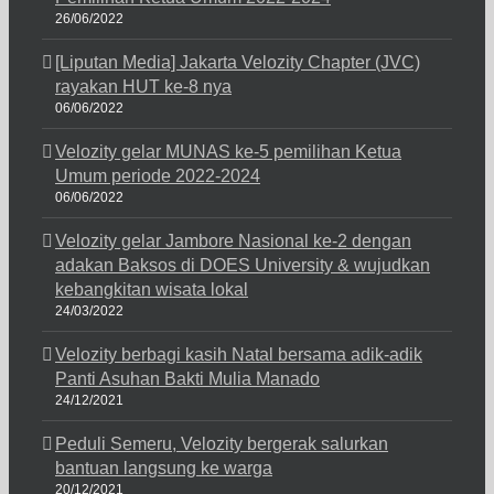
26/06/2022
[Liputan Media] Jakarta Velozity Chapter (JVC)
rayakan HUT ke-8 nya
06/06/2022
Velozity gelar MUNAS ke-5 pemilihan Ketua
Umum periode 2022-2024
06/06/2022
Velozity gelar Jambore Nasional ke-2 dengan
adakan Baksos di DOES University & wujudkan
kebangkitan wisata lokal
24/03/2022
Velozity berbagi kasih Natal bersama adik-adik
Panti Asuhan Bakti Mulia Manado
24/12/2021
Peduli Semeru, Velozity bergerak salurkan
bantuan langsung ke warga
20/12/2021