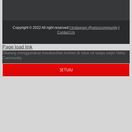
Copyright © 2022 All right reserved |
Instagram @velozcommunity
|
Contact Us
Page load link
Dilarang menggunakan keseluruhan konten di situs ini tanpa seijin Veloz
Community
SETUJU