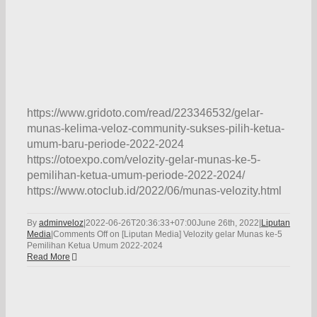
https://www.gridoto.com/read/223346532/gelar-
munas-kelima-veloz-community-sukses-pilih-ketua-
umum-baru-periode-2022-2024
https://otoexpo.com/velozity-gelar-munas-ke-5-
pemilihan-ketua-umum-periode-2022-2024/
https://www.otoclub.id/2022/06/munas-velozity.html
By
adminveloz
|
2022-06-26T20:36:33+07:00
June 26th, 2022
|
Liputan
Media
|
Comments Off
on [Liputan Media] Velozity gelar Munas ke-5
Pemilihan Ketua Umum 2022-2024
Read More