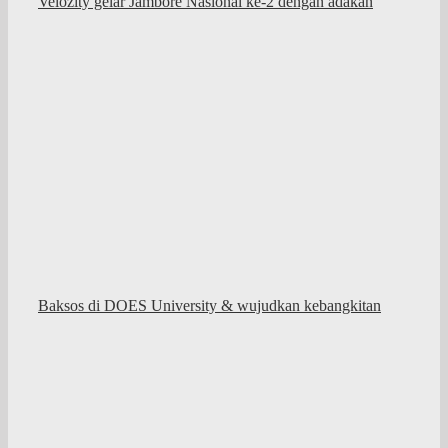
Velozity gelar Jambore Nasional ke-2 dengan adakan
Baksos di DOES University & wujudkan kebangkitan