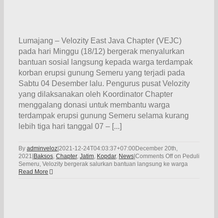
Lumajang – Velozity East Java Chapter (VEJC)
pada hari Minggu (18/12) bergerak menyalurkan
bantuan sosial langsung kepada warga terdampak
korban erupsi gunung Semeru yang terjadi pada
Sabtu 04 Desember lalu. Pengurus pusat Velozity
yang dilaksanakan oleh Koordinator Chapter
menggalang donasi untuk membantu warga
terdampak erupsi gunung Semeru selama kurang
lebih tiga hari tanggal 07 – [...]
By
adminveloz
|
2021-12-24T04:03:37+07:00
December 20th,
2021
|
Baksos
,
Chapter
,
Jatim
,
Kopdar
,
News
|
Comments Off
on Peduli
Semeru, Velozity bergerak salurkan bantuan langsung ke warga
Read More