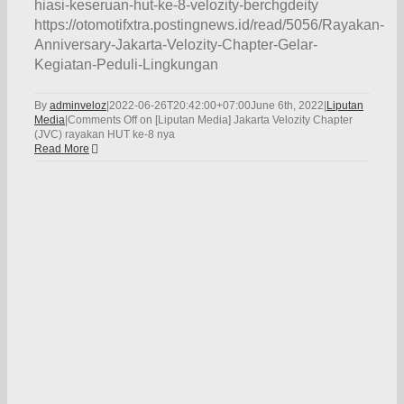
hiasi-keseruan-hut-ke-8-velozity-berchgdeity
https://otomotifxtra.postingnews.id/read/5056/Rayakan-
Anniversary-Jakarta-Velozity-Chapter-Gelar-
Kegiatan-Peduli-Lingkungan
By
adminveloz
|
2022-06-26T20:42:00+07:00
June 6th, 2022
|
Liputan
Media
|
Comments Off
on [Liputan Media] Jakarta Velozity Chapter
(JVC) rayakan HUT ke-8 nya
Read More