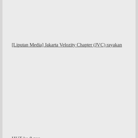
[Liputan Media] Jakarta Velozity Chapter (JVC) rayakan