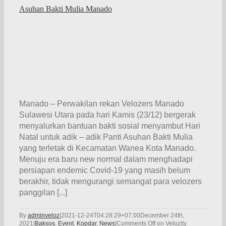
Asuhan Bakti Mulia Manado
Manado – Perwakilan rekan Velozers Manado
Sulawesi Utara pada hari Kamis (23/12) bergerak
menyalurkan bantuan bakti sosial menyambut Hari
Natal untuk adik – adik Panti Asuhan Bakti Mulia
yang terletak di Kecamatan Wanea Kota Manado.
Menuju era baru new normal dalam menghadapi
persiapan endemic Covid-19 yang masih belum
berakhir, tidak mengurangi semangat para velozers
panggilan [...]
By
adminveloz
|
2021-12-24T04:28:29+07:00
December 24th,
2021
|
Baksos
,
Event
,
Kopdar
,
News
|
Comments Off
on Velozity