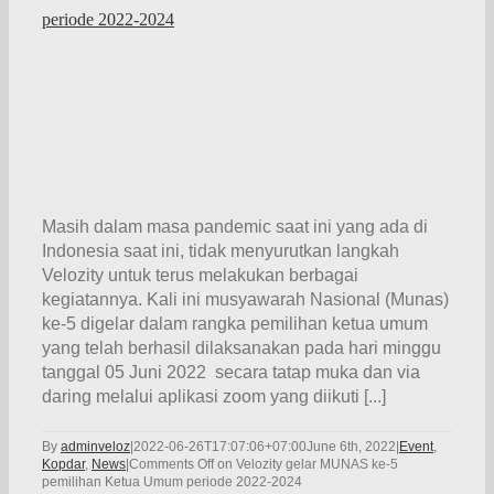
periode 2022-2024
Masih dalam masa pandemic saat ini yang ada di
Indonesia saat ini, tidak menyurutkan langkah
Velozity untuk terus melakukan berbagai
kegiatannya. Kali ini musyawarah Nasional (Munas)
ke-5 digelar dalam rangka pemilihan ketua umum
yang telah berhasil dilaksanakan pada hari minggu
tanggal 05 Juni 2022 secara tatap muka dan via
daring melalui aplikasi zoom yang diikuti [...]
By
adminveloz
|
2022-06-26T17:07:06+07:00
June 6th, 2022
|
Event
,
Kopdar
,
News
|
Comments Off
on Velozity gelar MUNAS ke-5
pemilihan Ketua Umum periode 2022-2024