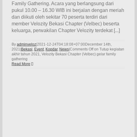
Family Gathering. Acara yang berlangsung dari
pukul 10.00 – 16.30 WIB ini berjalan dengan meriah
dan diikuti oleh sekitar 70 peserta terdiri dari
member Velozity Bekasi Chapter (Velbec) beserta
keluarga, perwakilan Chapter Velozity terdekat [...]
By
adminveloz
|
2021-12-24T04:18:08+07:00
December 14th,
2021
|
Bekasi
,
Event
,
Kopdar
,
News
|
Comments Off
on Tutup kegiatan
akhir tahun 2021, Velozity Bekasi Chapter (Velbec) gelar family
gathering
Read More