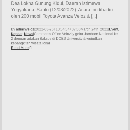
Dea Lokha Gunung Kidul, Daerah Istimewa
Yogyakarta, Sabtu (12/03/2022). Acara ini dihadiri
oleh 200 mobil Toyota Avanza Veloz & [...]
By
adminveloz
|
2022-03-26T13:54:34+07:00
March 24th, 2022
|
Event
,
Kopdar
,
News
|
Comments Off
on Velozity gelar Jambore Nasional ke-
2 dengan adakan Baksos di DOES University & wujudkan
kebangkitan wisata lokal
Read More