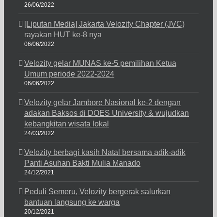
26/06/2022
[Liputan Media] Jakarta Velozity Chapter (JVC)
rayakan HUT ke-8 nya
06/06/2022
Velozity gelar MUNAS ke-5 pemilihan Ketua
Umum periode 2022-2024
06/06/2022
Velozity gelar Jambore Nasional ke-2 dengan
adakan Baksos di DOES University & wujudkan
kebangkitan wisata lokal
24/03/2022
Velozity berbagi kasih Natal bersama adik-adik
Panti Asuhan Bakti Mulia Manado
24/12/2021
Peduli Semeru, Velozity bergerak salurkan
bantuan langsung ke warga
20/12/2021