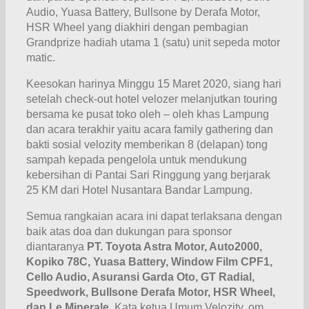
Audio, Yuasa Battery, Bullsone by Derafa Motor,
HSR Wheel yang diakhiri dengan pembagian
Grandprize hadiah utama 1 (satu) unit sepeda motor
matic.
Keesokan harinya Minggu 15 Maret 2020, siang hari
setelah check-out hotel velozer melanjutkan touring
bersama ke pusat toko oleh – oleh khas Lampung
dan acara terakhir yaitu acara family gathering dan
bakti sosial velozity memberikan 8 (delapan) tong
sampah kepada pengelola untuk mendukung
kebersihan di Pantai Sari Ringgung yang berjarak
25 KM dari Hotel Nusantara Bandar Lampung.
Semua rangkaian acara ini dapat terlaksana dengan
baik atas doa dan dukungan para sponsor
diantaranya
PT. Toyota Astra Motor, Auto2000,
Kopiko 78C, Yuasa Battery, Window Film CPF1,
Cello Audio, Asuransi Garda Oto, GT Radial,
Speedwork, Bullsone Derafa Motor, HSR Wheel,
dan Le Minerale.
Kata ketua Umum Velozity, om