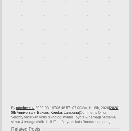
By
adminveloz
|
2020-03-19T06:48:57+07:00
March 18th, 2020
|
2020
,
8th Anniversary
,
Baksos
,
Kopdar
,
Lampung
|
Comments Off
on
Velozity tebarkan virus teknologi hybrid Toyota & berbagi bersama
siswa & tenaga didik di HUT ke-8 nya di kota Bandar Lampung
Related Posts