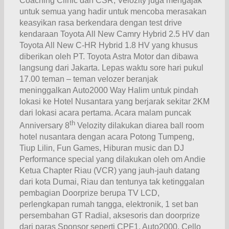
Coaching Clinic dan CSR, Velozity juga mengajak
untuk semua yang hadir untuk mencoba merasakan
keasyikan rasa berkendara dengan test drive
kendaraan Toyota All New Camry Hybrid 2.5 HV dan
Toyota All New C-HR Hybrid 1.8 HV yang khusus
diberikan oleh PT. Toyota Astra Motor dan dibawa
langsung dari Jakarta. Lepas waktu sore hari pukul
17.00 teman – teman velozer beranjak
meninggalkan Auto2000 Way Halim untuk pindah
lokasi ke Hotel Nusantara yang berjarak sekitar 2KM
dari lokasi acara pertama. Acara malam puncak
th
Anniversary 8
Velozity dilakukan diarea ball room
hotel nusantara dengan acara Potong Tumpeng,
Tiup Lilin, Fun Games, Hiburan music dan DJ
Performance special yang dilakukan oleh om Andie
Ketua Chapter Riau (VCR) yang jauh-jauh datang
dari kota Dumai, Riau dan tentunya tak ketinggalan
pembagian Doorprize berupa TV LCD,
perlengkapan rumah tangga, elektronik, 1 set ban
persembahan GT Radial, aksesoris dan doorprize
dari paras Sponsor seperti CPF1, Auto2000, Cello