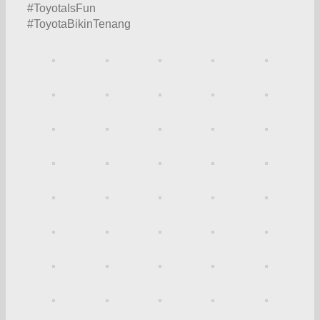
#ToyotaIsFun
#ToyotaBikinTenang