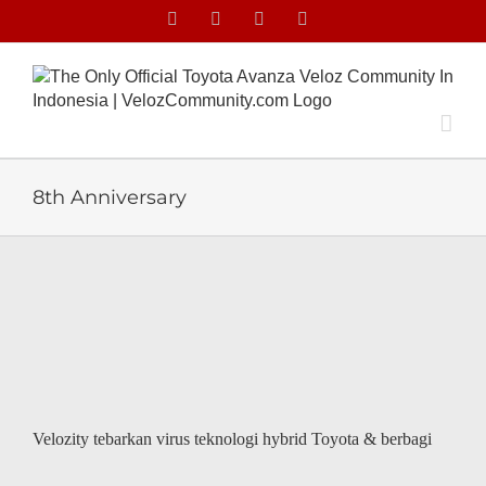
Skip
Facebook
Facebook
X
Instagram
to
content
8th Anniversary
Velozity tebarkan virus teknologi hybrid Toyota & berbagi