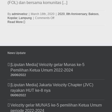
(FOL) dan bersama komunitas [...]
By
adminveloz
|
March 18th, 2020
|
2020
,
8th Anniversary
,
Baksos
,
on
Kopdar
,
Lampung
|
Comments Off
Velozity
Read More
tebarkan
virus
teknologi
hybrid
Toyota
&
berbagi
News Update
bersama
siswa
&
[Liputan Media] Velozity gelar Munas ke-5
tenaga
Pemilihan Ketua Umum 2022-2024
didik
di
26/06/2022
HUT
ke-
[Liputan Media] Jakarta Velozity Chapter (JVC)
8
nya
rayakan HUT ke-8 nya
di
06/06/2022
kota
Bandar
Velozity gelar MUNAS ke-5 pemilihan Ketua Umum
Lampung
periode 2022-2024