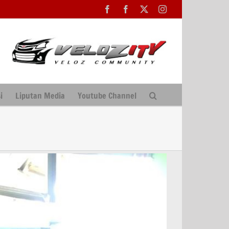
Facebook
Facebook
X
Instagram
i
Liputan Media
Youtube Channel