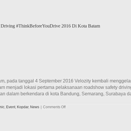
Lintas
Komunitas
&
Club
Di
Batam
ty Driving #ThinkBeforeYouDrive 2016 Di Kota Batam
Bersama
IMI
Kepulauan
Riau
am, pada tanggal 4 September 2016 Velozity kembali menggelar
 menjadi lokasi pertama pelaksanaan roadshow safety driving 
n dalam berkendara di kota Bandung, Semarang, Surabaya dan 
on
nic
,
Event
,
Kopdar
,
News
|
Comments Off
Velozity
Memulai
Kegiatan
Coaching
Clinic