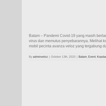
Batam – Pandemi Covid-19 yang masih berlan
virus dan memutus penyebarannya. Melihat kon
mobil pecinta avanza veloz yang tergabung dal
By
adminveloz
|
October 13th, 2020
|
Batam
,
Event
,
Kopda
usiaan