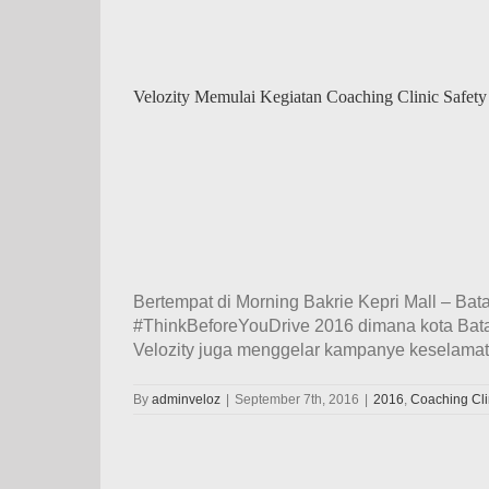
Velozity Memulai Kegiatan Coaching Clinic Safe
Bertempat di Morning Bakrie Kepri Mall – Bat
#ThinkBeforeYouDrive 2016 dimana kota Batam
Velozity juga menggelar kampanye keselamata
By
adminveloz
|
September 7th, 2016
|
2016
,
Coaching Cli