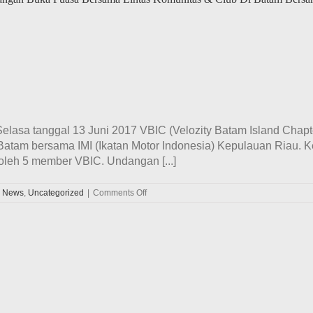
Di
Lapangan
Engku
Putri
Batam
Centre
Selasa tanggal 13 Juni 2017 VBIC (Velozity Batam Island Cha
Batam bersama IMI (Ikatan Motor Indonesia) Kepulauan Riau. K
oleh 5 member VBIC. Undangan [...]
on
,
News
,
Uncategorized
|
Comments Off
VBIC
(Velozity
Batam
Island
Chapter)
Hadiri
Undangan
Buka
Puasa
Bersama