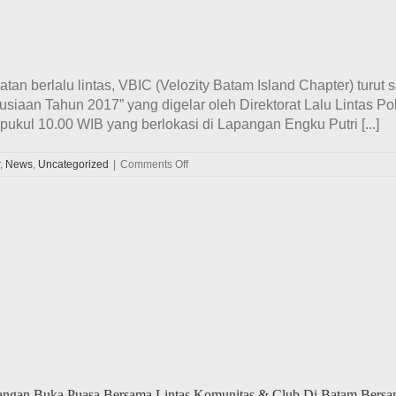
tan berlalu lintas, VBIC (Velozity Batam Island Chapter) turu
usiaan Tahun 2017” yang digelar oleh Direktorat Lalu Lintas 
ukul 10.00 WIB yang berlokasi di Lapangan Engku Putri [...]
on
,
News
,
Uncategorized
|
Comments Off
VBIC
(Velozity
Batam
Island
Chapter)
Hadiri
Event
Pencanangan
Tahun
Keselamatan
Berlalu
Lintas
Untuk
Kemanusiaan
Tahun
2017
dangan Buka Puasa Bersama Lintas Komunitas & Club Di Batam Bers