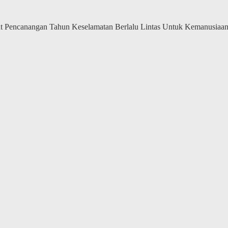
positif
bersama
memperingati
ent Pencanangan Tahun Keselamatan Berlalu Lintas Untuk Kemanusia
4th
anniversary