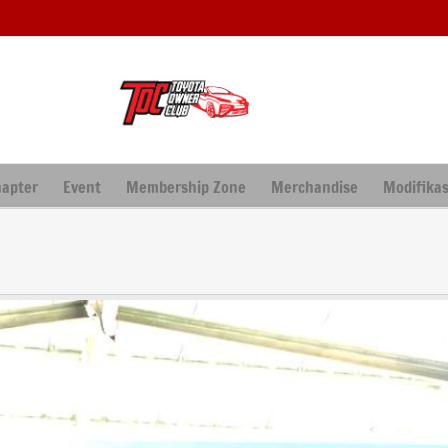
hapter
Event
Membership Zone
Merchandise
Modifikas