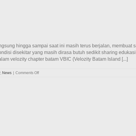
gsung hingga sampai saat ini masih terus berjalan, membuat s
disi disekitar yang masih dirasa butuh sedikit sharing eduka
am velozity chapter batam VBIC (Velozity Batam Island [...]
on
r
,
News
|
Comments Off
Komunitas
pecinta
Avanza
Veloz
Batam,
Velozity
Batam
Island
Chapter
(VBIC)
gelar
serangkaian
kegiatan