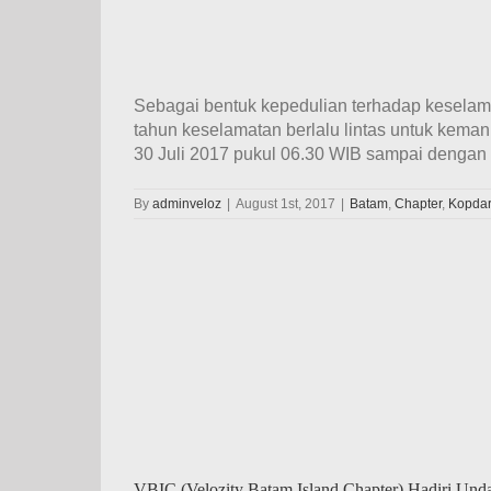
Sebagai bentuk kepedulian terhadap keselama
tahun keselamatan berlalu lintas untuk keman
30 Juli 2017 pukul 06.30 WIB sampai dengan p
By
adminveloz
|
August 1st, 2017
|
Batam
,
Chapter
,
Kopdar
Bersama
VBIC (Velozity Batam Island Chapter) Hadiri Un