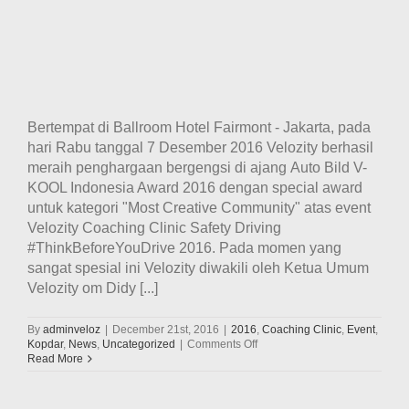
Bertempat di Ballroom Hotel Fairmont - Jakarta, pada
hari Rabu tanggal 7 Desember 2016 Velozity berhasil
meraih penghargaan bergengsi di ajang Auto Bild V-
KOOL Indonesia Award 2016 dengan special award
untuk kategori "Most Creative Community" atas event
Velozity Coaching Clinic Safety Driving
#ThinkBeforeYouDrive 2016. Pada momen yang
sangat spesial ini Velozity diwakili oleh Ketua Umum
Velozity om Didy [...]
By
adminveloz
|
December 21st, 2016
|
2016
,
Coaching Clinic
,
Event
,
on
Kopdar
,
News
,
Uncategorized
|
Comments Off
Velozity
Read More
Meraih
Penghargaan
Di