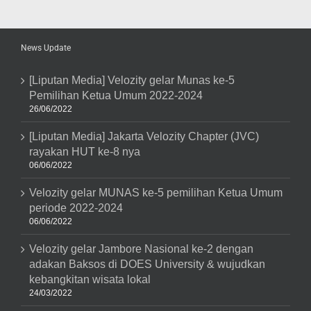
Ajang
Auto
Bild
V-
News Update
KOOL
Indonesia
Award
[Liputan Media] Velozity gelar Munas ke-5
2016
Pemilihan Ketua Umum 2022-2024
Untuk
Kategori
26/06/2022
Most
Creative
[Liputan Media] Jakarta Velozity Chapter (JVC)
Community
Atas
rayakan HUT ke-8 nya
Event
06/06/2022
Velozity
Coaching
Velozity gelar MUNAS ke-5 pemilihan Ketua Umum
Clinic
Safety
periode 2022-2024
Driving
06/06/2022
2016
Velozity gelar Jambore Nasional ke-2 dengan
adakan Baksos di DOES University & wujudkan
kebangkitan wisata lokal
24/03/2022