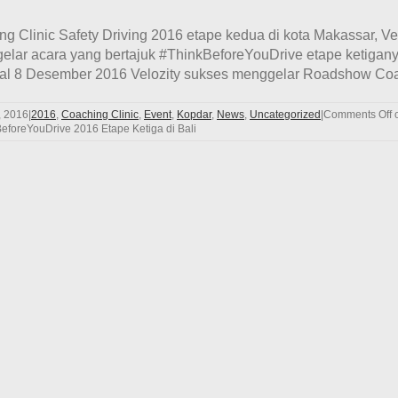
Clinic Safety Driving 2016 etape kedua di kota Makassar, Ve
lar acara yang bertajuk #ThinkBeforeYouDrive etape ketigany
al 8 Desember 2016 Velozity sukses menggelar Roadshow Coachi
, 2016
|
2016
,
Coaching Clinic
,
Event
,
Kopdar
,
News
,
Uncategorized
|
Comments Off
o
eforeYouDrive 2016 Etape Ketiga di Bali