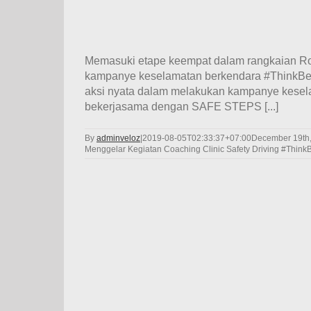
Memasuki etape keempat dalam rangkaian Road
kampanye keselamatan berkendara #ThinkBefo
aksi nyata dalam melakukan kampanye kesela
bekerjasama dengan SAFE STEPS [...]
By
adminveloz
|
2019-08-05T02:33:37+07:00
December 19th
Menggelar Kegiatan Coaching Clinic Safety Driving #Think