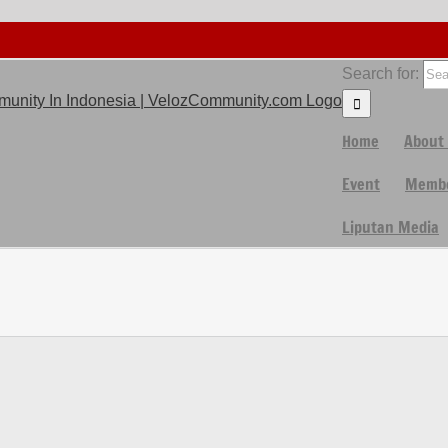
Search for:
Home
About
Event
Membe
Liputan Media