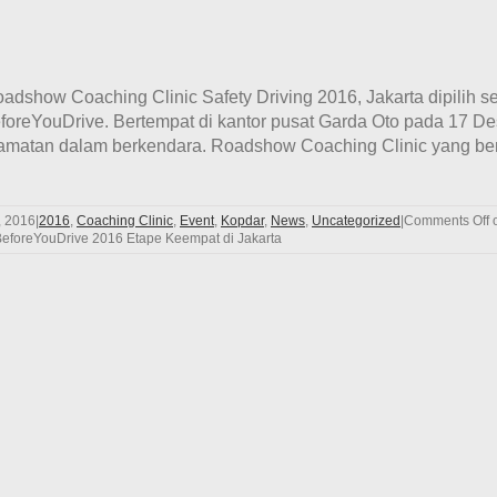
show Coaching Clinic Safety Driving 2016, Jakarta dipilih se
reYouDrive. Bertempat di kantor pusat Garda Oto pada 17 De
matan dalam berkendara. Roadshow Coaching Clinic yang bert
, 2016
|
2016
,
Coaching Clinic
,
Event
,
Kopdar
,
News
,
Uncategorized
|
Comments Off
o
BeforeYouDrive 2016 Etape Keempat di Jakarta