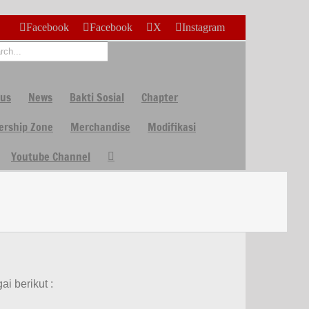
Facebook
Facebook
X
Instagram
 us
News
Bakti Sosial
Chapter
rship Zone
Merchandise
Modifikasi
Youtube Channel
i berikut :