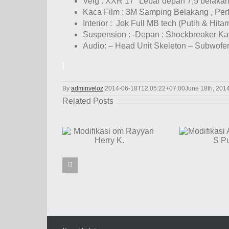
Velg : XXR 17″ Lebar depan 7,5 belaka
Kaca Film : 3M Samping Belakang , Per
Interior : Jok Full MB tech (Putih & Hita
Suspension : -Depan : Shockbreaker Ka
Audio: – Head Unit Skeleton – Subwofer
By
adminveloz
|
2014-06-18T12:05:22+07:00
June 18th, 201
Related Posts
M
ifikasi om
Modifikasi Audio
yan Herry K.
Aldino S Putra