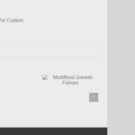
Per Custom
difikasi Sanedo
Faimes
Modifikasi
Nugrah
Ai