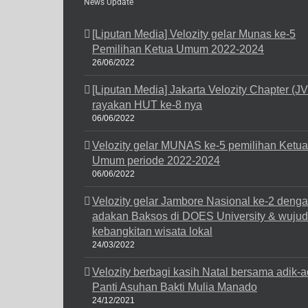
News Update
[Liputan Media] Velozity gelar Munas ke-5
Pemilihan Ketua Umum 2022-2024
26/06/2022
[Liputan Media] Jakarta Velozity Chapter (J
rayakan HUT ke-8 nya
06/06/2022
Velozity gelar MUNAS ke-5 pemilihan Ketua
Umum periode 2022-2024
06/06/2022
Velozity gelar Jambore Nasional ke-2 deng
adakan Baksos di DOES University & wuju
kebangkitan wisata lokal
24/03/2022
Velozity berbagi kasih Natal bersama adik-a
Panti Asuhan Bakti Mulia Manado
24/12/2021