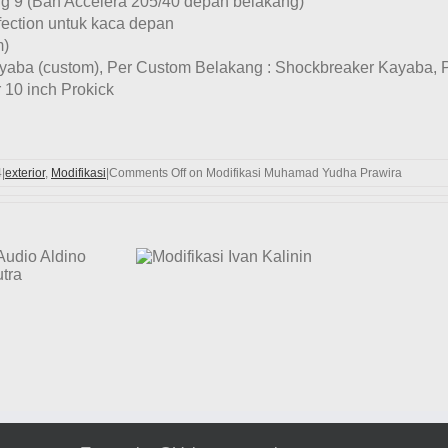
ng 9 (Ban Accelera 205/40 depan belakang)
fection untuk kaca depan
m)
yaba (custom), Per Custom Belakang : Shockbreaker Kayaba, 
 10 inch Prokick
4
|
exterior
,
Modifikasi
|
Comments Off
on Modifikasi Muhamad Yudha Prawira
odifikasi Ivan
Mo
Kalinin