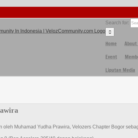
Search for:
Home
About
Event
Membe
Liputan Media
awira
n oleh Muhamad Yudha Prawira, Velozers Chapter Bogor sebaga