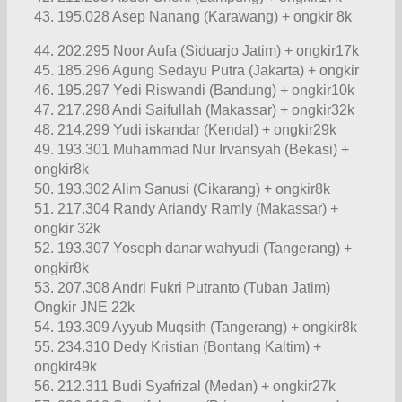
43. 195.028 Asep Nanang (Karawang) + ongkir 8k
44. 202.295 Noor Aufa (Siduarjo Jatim) + ongkir17k
45. 185.296 Agung Sedayu Putra (Jakarta) + ongkir
46. 195.297 Yedi Riswandi (Bandung) + ongkir10k
47. 217.298 Andi Saifullah (Makassar) + ongkir32k
48. 214.299 Yudi iskandar (Kendal) + ongkir29k
49. 193.301 Muhammad Nur Irvansyah (Bekasi) +
ongkir8k
50. 193.302 Alim Sanusi (Cikarang) + ongkir8k
51. 217.304 Randy Ariandy Ramly (Makassar) +
ongkir 32k
52. 193.307 Yoseph danar wahyudi (Tangerang) +
ongkir8k
53. 207.308 Andri Fukri Putranto (Tuban Jatim)
Ongkir JNE 22k
54. 193.309 Ayyub Muqsith (Tangerang) + ongkir8k
55. 234.310 Dedy Kristian (Bontang Kaltim) +
ongkir49k
56. 212.311 Budi Syafrizal (Medan) + ongkir27k