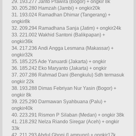
29. 193.277 Janto Prawira (Bogor) + ongkir 8k
30. 205.280 Hamzah (Jambi) + ongkir20k
31. 193.024 Ramadhan Dhimar (Tangerang) +
ongkir8k
32. 209.294 Ramadhana Sanja (Jatim) + ongkir24k
33. 221.002 Wakhid Santoni (Balikpapan) +
ongkir36k
34. 217.236 Andi Angga Lesmana (Makassar) +
ongkir32k
35. 185.225 Ade Yanuardi (Jakarta) + ongkir
36. 185.242 Eko Maryanto (Jakarta) + ongkir
37. 207.286 Rahmad Dani (Bengkulu) Sdh termasuk
ongkir 22k
38. 193.288 Dimas Febriyan Nur Yasin (Bogor) +
ongkir 8k
39. 225.290 Darmawan Syahbuana (Palu) +
ongkir40k
40. 223.291 Rismon P Silaban (Medan) + ongkir 38k
41. 218.292 Nelza Riando Siregar (Aceh) + ongkir
33k
42. 211.293 Abdul Ghoni (Lampung) + ongkir17k