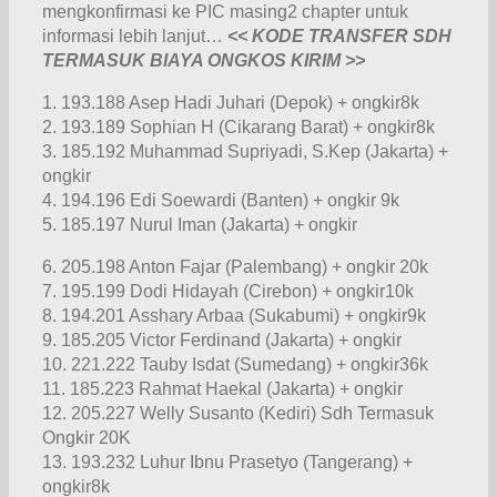
mengkonfirmasi ke PIC masing2 chapter untuk
informasi lebih lanjut…
<< KODE TRANSFER SDH
TERMASUK BIAYA ONGKOS KIRIM >>
1. 193.188 Asep Hadi Juhari (Depok) + ongkir8k
2. 193.189 Sophian H (Cikarang Barat) + ongkir8k
3. 185.192 Muhammad Supriyadi, S.Kep (Jakarta) +
ongkir
4. 194.196 Edi Soewardi (Banten) + ongkir 9k
5. 185.197 Nurul Iman (Jakarta) + ongkir
6. 205.198 Anton Fajar (Palembang) + ongkir 20k
7. 195.199 Dodi Hidayah (Cirebon) + ongkir10k
8. 194.201 Asshary Arbaa (Sukabumi) + ongkir9k
9. 185.205 Victor Ferdinand (Jakarta) + ongkir
10. 221.222 Tauby Isdat (Sumedang) + ongkir36k
11. 185.223 Rahmat Haekal (Jakarta) + ongkir
12. 205.227 Welly Susanto (Kediri) Sdh Termasuk
Ongkir 20K
13. 193.232 Luhur Ibnu Prasetyo (Tangerang) +
ongkir8k