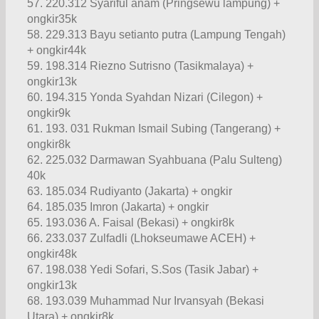
57. 220.312 Syariful anam (Pringsewu lampung) +
ongkir35k
58. 229.313 Bayu setianto putra (Lampung Tengah)
+ ongkir44k
59. 198.314 Riezno Sutrisno (Tasikmalaya) +
ongkir13k
60. 194.315 Yonda Syahdan Nizari (Cilegon) +
ongkir9k
61. 193. 031 Rukman Ismail Subing (Tangerang) +
ongkir8k
62. 225.032 Darmawan Syahbuana (Palu Sulteng)
40k
63. 185.034 Rudiyanto (Jakarta) + ongkir
64. 185.035 Imron (Jakarta) + ongkir
65. 193.036 A. Faisal (Bekasi) + ongkir8k
66. 233.037 Zulfadli (Lhokseumawe ACEH) +
ongkir48k
67. 198.038 Yedi Sofari, S.Sos (Tasik Jabar) +
ongkir13k
68. 193.039 Muhammad Nur Irvansyah (Bekasi
Utara) + ongkir8k