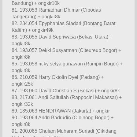
Bandung) + ongkir10k
81. 193.053 Ramadhan Dhimar (Cibodas
Tangerang) + ongkir8k
82. 234.054 Epyphanias Siadari (Bontang Barat
Kaltim) + ongkir49k
83. 193.055 David Sepriwasa (Bekasi Utara) +
ongkir8k
84. 193.057 Dekki Susyarman (Citeureup Bogor) +
ongkir8k
85. 193.058 ricky setya gunawan (Rumpin Bogor) +
ongkir8k
86. 210.059 Harry Oktolin Dyel (Padang) +
ongkir25k
87. 193.060 David Christian S (Bekasi) + ongkir8k
88. 217.061 Andi Saifullah (Rappocini Makassar) +
ongkir32k
89. 185.063 HENDRAWAN (Jakarta) + ongkir
90. 193.064 Andri Badrudin (Cibinong Bogor) +
ongkir8k
91. 200.065 Ghulam Muharam Suriadi (Cikidang