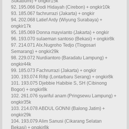
Sukabumi) + ongkir15k
92. 195.066 Dodi Hidayah (Cirebon) + ongkir10k
93. 185.067 fachrurrazi (Jakarta) + ongkir
94. 202.068 Latief Ardy (Wiyung Surabaya) +
ongkir17k
95. 185.069 Donna mayvianto (Jakarta) + ongkir
96. 193.070 sulaeman santoso (Bekasi) + ongkir8k
97. 214.071 Alx.Nugroho Tedjo (Tlogosari
Semarang) + ongkir29k
98. 229.072 Nurdiantoro (Baradatu Lampung) +
ongkir44k
99. 185.073 Fachrurrazi (Jakarta) + ongkir
100. 193.074 Rifqi (Lontarbaru Serang) + ongkir8k
101. 193.075 Djebbie Habibie S, SH (Cibinong
Bogor) + ongkir8k
102. 261.076 syariful anam (Pringsewu Lampung) +
ongkir35k
103. 214.078 ABDUL GONNI (Balong Jatim) +
ongkir29k
104. 193.079 Alim Sanusi (Cikarang Selatan
Bekasi) + ongkir8k