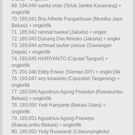
69. 194.040 saeful iman (Teluk Jambe Karawang) +
ongkir9k
70. 193.041 Boy Alfredo Pangaribuan (Mustika Jaya
Bekasi) + ongkir8k
71. 185.042 rahmat haekal (Jakarta) + ongkir
72. 185.043 Danang Dwi Atmoko (Jakarta) + ongkir
73. 193.044 achmad taufan yanuar (Sawangan
Depok) + ongkir8k
74. 193.045 HARIYANTO (Ciputat Tangsel) +
ongkir8k
75. 201.046 Eddy Erwan (Sleman DIY) + ongkir16k
76. 193.047 arry kiswanto (Cipondoh Tangerang) +
ongkir8k
77. 193.049 Agustinus Agung Prasetyo (Rawalumbu
Bekasi) + ongkir8k
78. 193.050 Yudi Hariyanto (Bekasi Utara) +
ongkir8k
79. 193.051 Agustinus Agung Prasetyo
(RawaLumbu Bekasi) + ongkir8k
80. 195.052 Yedy Ruswandi (Cibeunyingkidul