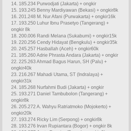
14. 185.234 Purwodjati (Jakarta) + ongkir
15. 193.245 Benny Mardiyawan (Bekasi) + ongkir8k
16. 201.248 M. Nur Afani (Purwakarta) + ongkir16k
17. 193.250 Luhur Ibnu Prasetyo (Tangerang) +
ongkir 8k
18. 200.006 Randi Melana (Sukabumi) + ongkir15k
19. 220.256 Cendy Hidayat (Bengkulu) + ongkir35k
20. 245.257 Hasballah (Aceh) + ongkir60k
21. 185.260 Adrie Phrasta Andara (Jakarta) + ongkir
22. 225.263 Ahmad Bagus Harun, SH (Palu) +
ongkir40k
23. 216.267 Mahadi Utama, ST (Indralaya) +
ongkir31k
24. 185.268 Nurfahmi Budi (Jakarta) + ongkir
25. 193.271 Daniel Tambubolon (Tangerang) +
ongkir8k
26. 205.272 A. Wahyu Ratriatmoko (Mojokerto) +
ongkir20k
27. 193.274 Ricky Lim (Serpong) + ongkir8k
28. 193.276 Irvan Rupiantara (Bogor) + ongkir 8k