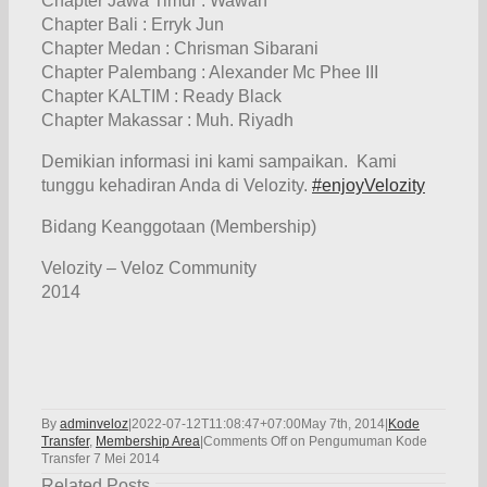
Chapter Jawa Timur : Wawan
Chapter Bali : Erryk Jun
Chapter Medan : Chrisman Sibarani
Chapter Palembang : Alexander Mc Phee III
Chapter KALTIM : Ready Black
Chapter Makassar : Muh. Riyadh
Demikian informasi ini kami sampaikan. Kami
tunggu kehadiran Anda di Velozity.
‪#‎
enjoyVelozity‬
Bidang Keanggotaan (Membership)
Velozity – Veloz Community
2014
By
adminveloz
|
2022-07-12T11:08:47+07:00
May 7th, 2014
|
Kode
Transfer
,
Membership Area
|
Comments Off
on Pengumuman Kode
Transfer 7 Mei 2014
Related Posts