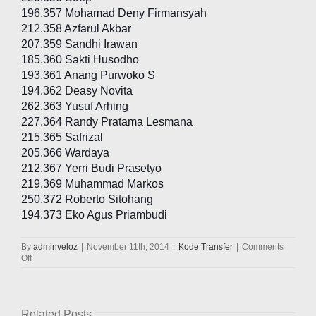
196.357 Mohamad Deny Firmansyah
212.358 Azfarul Akbar
207.359 Sandhi Irawan
185.360 Sakti Husodho
193.361 Anang Purwoko S
194.362 Deasy Novita
262.363 Yusuf Arhing
227.364 Randy Pratama Lesmana
215.365 Safrizal
205.366 Wardaya
212.367 Yerri Budi Prasetyo
219.369 Muhammad Markos
250.372 Roberto Sitohang
194.373 Eko Agus Priambudi
By
adminveloz
|
November 11th, 2014
|
Kode Transfer
|
Comments
on
Off
Pengumuman
Kode
Transfer
11
Related Posts
November