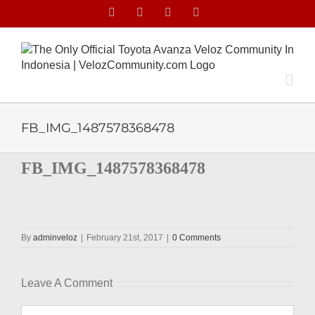
Skip
Facebook
Facebook
X
Instagram
to
content
FB_IMG_1487578368478
FB_IMG_1487578368478
By
adminveloz
|
February 21st, 2017
|
0 Comments
Leave A Comment
Comment