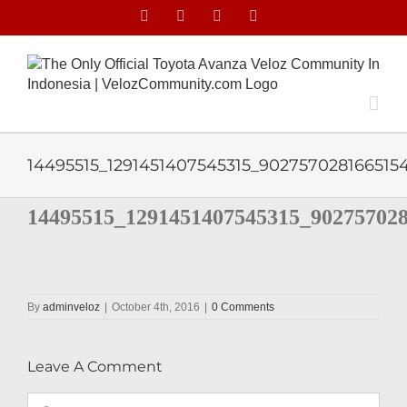
Skip
Facebook
Facebook
X
Instagram
to
content
14495515_1291451407545315_902757028166515
14495515_1291451407545315_90275702
By
adminveloz
|
October 4th, 2016
|
0 Comments
Leave A Comment
Comment