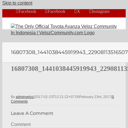
Skip to content
Facebook
Facebook
X
Instagram
16807308_1441038445919943_2290811351650
16807308_1441038445919943_22908113
By
adminveloz
|
2017-02-23T12:21:22+07:00
February 23rd, 2017
|
0
Comments
Leave A Comment
Comment