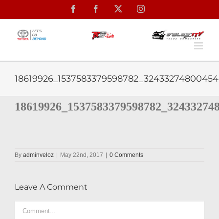
Skip
Facebook
Facebook
X
Instagram
to
content
18619926_1537583379598782_32433274800454
18619926_1537583379598782_32433274
By
adminveloz
|
May 22nd, 2017
|
0 Comments
Leave A Comment
Comment