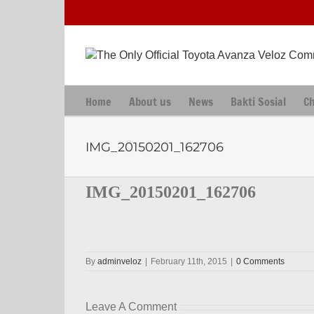
Skip
to
content
Home
About us
News
Bakti Sosial
C
IMG_20150201_162706
IMG_20150201_162706
By
adminveloz
|
February 11th, 2015
|
0 Comments
Leave A Comment