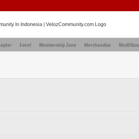
hapter
Event
Membership Zone
Merchandise
Modifikas