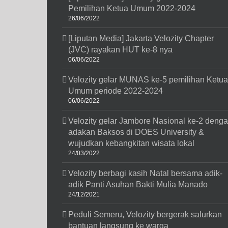
Pemilihan Ketua Umum 2022-2024
26/06/2022
[Liputan Media] Jakarta Velozity Chapter
(JVC) rayakan HUT ke-8 nya
06/06/2022
Velozity gelar MUNAS ke-5 pemilihan Ketua
Umum periode 2022-2024
06/06/2022
Velozity gelar Jambore Nasional ke-2 deng
adakan Baksos di DOES University &
wujudkan kebangkitan wisata lokal
24/03/2022
Velozity berbagi kasih Natal bersama adik-
adik Panti Asuhan Bakti Mulia Manado
24/12/2021
Peduli Semeru, Velozity bergerak salurkan
bantuan langsung ke warga