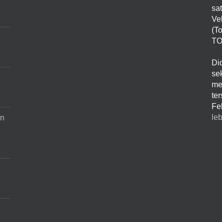
sa
Ve
(T
TO
Di
sek
me
te
Fe
leb
an