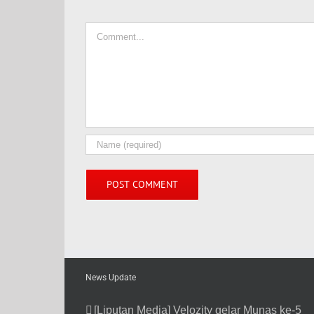
Comment
News Update
[Liputan Media] Velozity gelar Munas ke-5