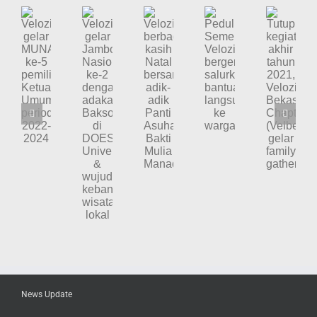
(Borneo
Velozity
Chapter)
Velozity
Velozity
Velozity
Tutup
Peduli
gelar
gelar
berbagi
kegiatan
Semeru,
Jambore
MUNAS
kasih
akhir
Velozity
Nasional
ke-
Natal
tahun
bergerak
ke-
5
bersama
2021,
salurkan
2
pemilihan
adik-
Velozity
bantuan
dengan
Ketua
adik
Bekasi
langsung
adakan
Umum
Panti
Chapter
ke
Baksos
periode
Asuhan
(Velbec)
warga
di
2022-
Bakti
gelar
DOES
2024
Mulia
family
University
Manado
gathering
&
wujudkan
kebangkitan
wisata
lokal
News Update