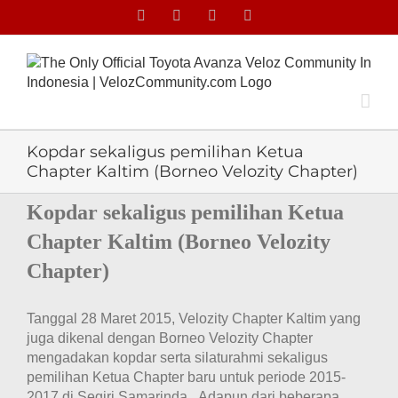
Skip
Facebook
Facebook
X
Instagram
to
content
Kopdar sekaligus pemilihan Ketua
Chapter Kaltim (Borneo Velozity Chapter)
Kopdar sekaligus pemilihan Ketua
Chapter Kaltim (Borneo Velozity
Chapter)
Tanggal 28 Maret 2015, Velozity Chapter Kaltim yang
juga dikenal dengan Borneo Velozity Chapter
mengadakan kopdar serta silaturahmi sekaligus
pemilihan Ketua Chapter baru untuk periode 2015-
2017 di Segiri Samarinda. Adapun dari beberapa