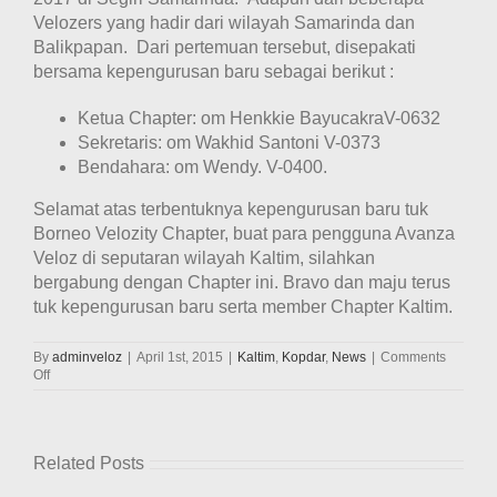
Velozers yang hadir dari wilayah Samarinda dan
Balikpapan. Dari pertemuan tersebut, disepakati
bersama kepengurusan baru sebagai berikut :
Ketua Chapter: om Henkkie BayucakraV-0632
Sekretaris: om Wakhid Santoni V-0373
Bendahara: om Wendy. V-0400.
Selamat atas terbentuknya kepengurusan baru tuk
Borneo Velozity Chapter, buat para pengguna Avanza
Veloz di seputaran wilayah Kaltim, silahkan
bergabung dengan Chapter ini. Bravo dan maju terus
tuk kepengurusan baru serta member Chapter Kaltim.
By
adminveloz
|
April 1st, 2015
|
Kaltim
,
Kopdar
,
News
|
Comments
on
Off
Kopdar
sekaligus
pemilihan
Ketua
Related Posts
Chapter
Kaltim