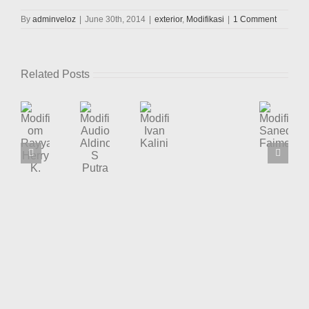
By
adminveloz
|
June 30th, 2014
|
exterior
,
Modifikasi
|
1 Comment
Related Posts
Modifikasi
Modifikasi
Modifikasi
Modifikasi
Modifikasi
om
Audio
Ivan
Sanedo
Nugrah
Rayyan
Aldino
Kalinin
Faimes
Ai
Herry
S
K.
Putra