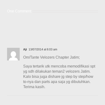
One Comment
Aji
13/07/2014 at 6:03 am
Om/Tante Velozers Chapter Jatim;
Saya tertarik utk mencoba memodifikasi spt
yg sdh dilakukan teman2 velozers Jatim.
Kalo bisa juga dishare jg step by step/how
to-nya dan parts apa saja yg dibutuhkan.
Terima kasih.