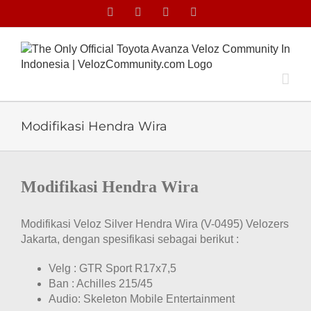
Skip
Facebook
Facebook
X
Instagram
to
content
Modifikasi Hendra Wira
View
Larger
Modifikasi Hendra Wira
Image
Modifikasi Veloz Silver Hendra Wira (V-0495) Velozers
Jakarta, dengan spesifikasi sebagai berikut :
Velg : GTR Sport R17x7,5
Ban : Achilles 215/45
Audio: Skeleton Mobile Entertainment