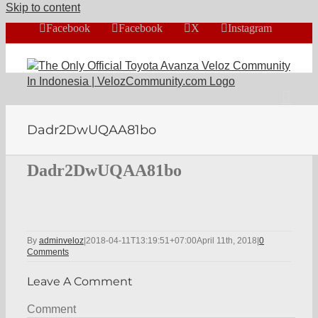
Skip to content
Facebook
Facebook
X
Instagram
Dadr2DwUQAA81bo
Dadr2DwUQAA81bo
By
adminveloz
|
2018-04-11T13:19:51+07:00
April 11th, 2018
|
0
Comments
Leave A Comment
Comment