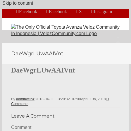
Skip to content
Facebook
Facebook
X
Instagram
DaeWgrLUwAAIVnt
DaeWgrLUwAAIVnt
By
adminveloz
|
2018-04-11T13:20:32+07:00
April 11th, 2018
|
0
Comments
Leave A Comment
Comment