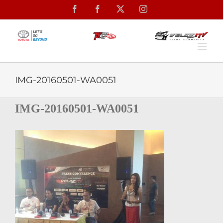
Skip
Facebook
Facebook
X
Instagram
to
content
IMG-20160501-WA0051
IMG-20160501-WA0051