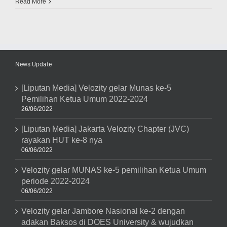
Velozity
Read More
Kunjungi
GIIAS
(Gaikindo
Indonesia
International
Auto
Show)
News Update
2016
Di
ICE,
[Liputan Media] Velozity gelar Munas ke-5
BSD
Pemilihan Ketua Umum 2022-2024
City
–
26/06/2022
Tangerang
[Liputan Media] Jakarta Velozity Chapter (JVC)
rayakan HUT ke-8 nya
06/06/2022
Velozity gelar MUNAS ke-5 pemilihan Ketua Umum
periode 2022-2024
06/06/2022
Velozity gelar Jambore Nasional ke-2 dengan
adakan Baksos di DOES University & wujudkan