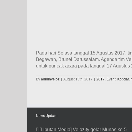
Pada hari Selasa tanggal 15 Agustus 2017, ti
Begawan, Brunei Darussalam. Agenda tim Velo
untuk puncak acara pada tanggal 17 Agustus 2
By
adminveloz
|
August 15th, 2017
|
2017
,
Event
,
Kopdar
,
News Update
[Liputan Media] Velozity gelar Munas ke-5