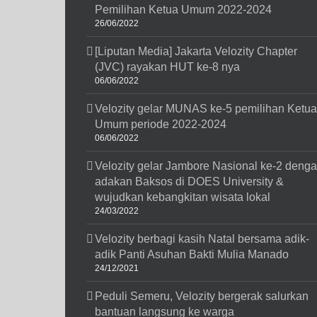
Pemilihan Ketua Umum 2022-2024
26/06/2022
[Liputan Media] Jakarta Velozity Chapter
(JVC) rayakan HUT ke-8 nya
06/06/2022
Velozity gelar MUNAS ke-5 pemilihan Ketua
Umum periode 2022-2024
06/06/2022
Velozity gelar Jambore Nasional ke-2 deng
adakan Baksos di DOES University &
wujudkan kebangkitan wisata lokal
24/03/2022
Velozity berbagi kasih Natal bersama adik-
adik Panti Asuhan Bakti Mulia Manado
24/12/2021
Peduli Semeru, Velozity bergerak salurkan
bantuan langsung ke warga