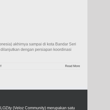
onesia) akhirnya sampai di kota Bandar Seri
dilanjutkan dengan persiapan koordinasi
on
f
Read More
Perjalanan
Hari
Ke-
4
Tim
Velozity
Journey
2017
(15
Agustus
LOZity (Veloz Community) merupakan satu
2017)