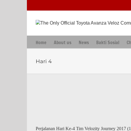
Skip
to
content
Home
About us
News
Bakti Sosial
C
Hari 4
Perjalanan Hari Ke-4 Tim Velozity Journey 2017 (