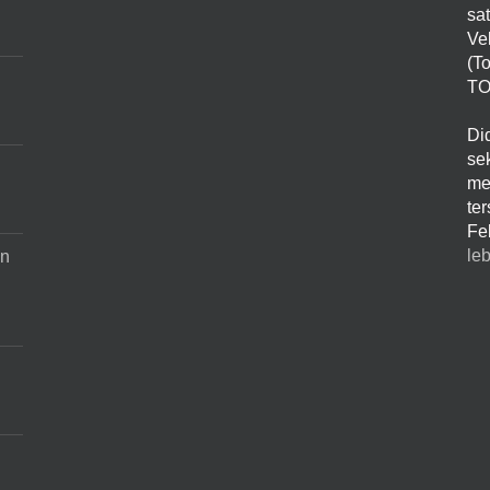
sa
Ve
(T
TO
Di
sek
me
te
Fe
leb
an