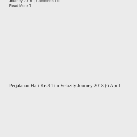
on
Journey 2018
|
Comments Off
Perjalanan
Read More
Hari
Ke-
10
Tim
y
Velozity
Journey
2018
(7
April
2018)
Perjalanan Hari Ke-9 Tim Velozity Journey 2018 (6 April