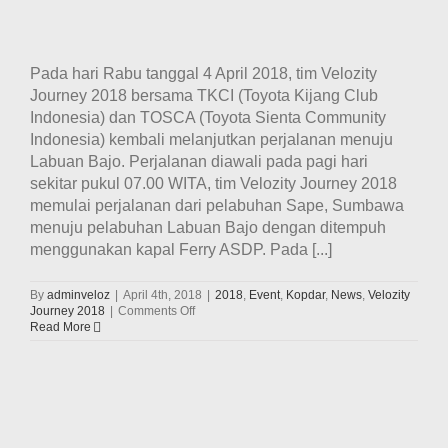
Pada hari Rabu tanggal 4 April 2018, tim Velozity
Journey 2018 bersama TKCI (Toyota Kijang Club
Indonesia) dan TOSCA (Toyota Sienta Community
Indonesia) kembali melanjutkan perjalanan menuju
Labuan Bajo. Perjalanan diawali pada pagi hari
sekitar pukul 07.00 WITA, tim Velozity Journey 2018
memulai perjalanan dari pelabuhan Sape, Sumbawa
menuju pelabuhan Labuan Bajo dengan ditempuh
menggunakan kapal Ferry ASDP. Pada [...]
By
adminveloz
|
April 4th, 2018
|
2018
,
Event
,
Kopdar
,
News
,
Velozity
on
Journey 2018
|
Comments Off
Perjalanan
Read More
Hari
Ke-
7
Tim
y
Velozity
Journey
2018