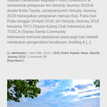
Setelah melakukan kegiatan Press Conference &
seremonial pelepasan tim Velozity Journey 2018 di
dealer Krida Toyota, selanjutnya tim Velozity Journey
2018 melanjutkan perjalanan menuju Bali. Pada hari
Rabu tanggal 18 April 2018, tim Velozity Journey 2018
bersama TKCI (Toyota Kijang Club Indonesia) dan
TOSCA (Toyota Sienta Community
Indonesia) memulai perjalanan pada pagi hari setelah
melakukan pengecekan kendaraan, briefing & [...]
By
adminveloz
|
April 18th, 2018
|
2018
,
Event
,
Kopdar
,
News
,
Velozity
on
Journey 2018
|
Comments Off
Perjalanan
Read More
Hari
Ke-
21
Tim
Velozity
Journey
2018
(18
April
2018)