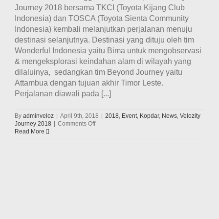
Journey 2018 bersama TKCI (Toyota Kijang Club
Indonesia) dan TOSCA (Toyota Sienta Community
Indonesia) kembali melanjutkan perjalanan menuju
destinasi selanjutnya. Destinasi yang dituju oleh tim
Wonderful Indonesia yaitu Bima untuk mengobservasi
& mengeksplorasi keindahan alam di wilayah yang
dilaluinya, sedangkan tim Beyond Journey yaitu
Attambua dengan tujuan akhir Timor Leste.
Perjalanan diawali pada [...]
By
adminveloz
|
April 9th, 2018
|
2018
,
Event
,
Kopdar
,
News
,
Velozity
on
Journey 2018
|
Comments Off
Perjalanan
Read More
Hari
Ke-
12
Tim
Velozity
Journey
2018
(9
April
2018)