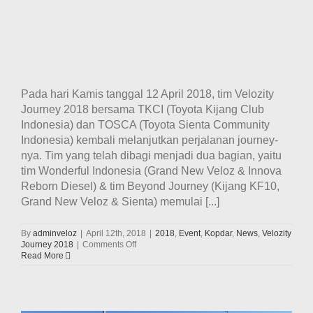
Pada hari Kamis tanggal 12 April 2018, tim Velozity
Journey 2018 bersama TKCI (Toyota Kijang Club
Indonesia) dan TOSCA (Toyota Sienta Community
Indonesia) kembali melanjutkan perjalanan journey-
nya. Tim yang telah dibagi menjadi dua bagian, yaitu
tim Wonderful Indonesia (Grand New Veloz & Innova
Reborn Diesel) & tim Beyond Journey (Kijang KF10,
Grand New Veloz & Sienta) memulai [...]
By
adminveloz
|
April 12th, 2018
|
2018
,
Event
,
Kopdar
,
News
,
Velozity
on
Journey 2018
|
Comments Off
Perjalanan
Read More
Hari
Ke-
15
Tim
Velozity