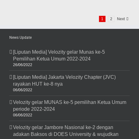
6
Tim
Velozity
1
2
Next
Journey
2018
(3
April
News Update
2018)
[Liputan Media] Velozity gelar Munas ke-5
Pemilihan Ketua Umum 2022-2024
26/06/2022
[Liputan Media] Jakarta Velozity Chapter (JVC)
rayakan HUT ke-8 nya
06/06/2022
Velozity gelar MUNAS ke-5 pemilihan Ketua Umum
periode 2022-2024
06/06/2022
Velozity gelar Jambore Nasional ke-2 dengan
adakan Baksos di DOES University & wujudkan