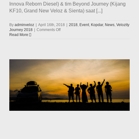
Innova Reborn Diesel) & tim Beyond Journey (Kijang
KF10, Grand New Veloz & Sienta) saat [...]
By
adminveloz
|
April 16th, 2018
|
2018
,
Event
,
Kopdar
,
News
,
Velozity
on
Journey 2018
|
Comments Off
Perjalanan
Read More
Hari
Ke-
19
Tim
Velozity
Journey
2018
(16
April
2018)