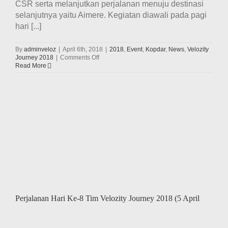
CSR serta melanjutkan perjalanan menuju destinasi
selanjutnya yaitu Aimere. Kegiatan diawali pada pagi
hari [...]
By
adminveloz
|
April 6th, 2018
|
2018
,
Event
,
Kopdar
,
News
,
Velozity
on
Journey 2018
|
Comments Off
Perjalanan
Read More
Hari
Ke-
9
Tim
y
Velozity
Journey
2018
(6
April
2018)
Perjalanan Hari Ke-8 Tim Velozity Journey 2018 (5 April