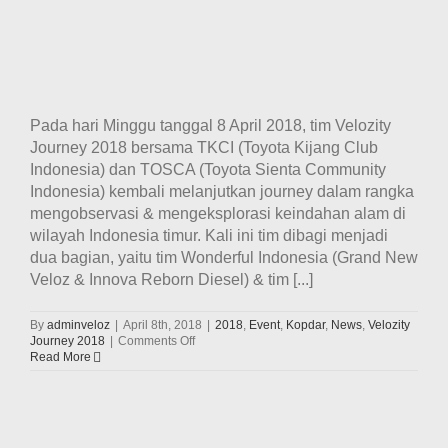
Pada hari Minggu tanggal 8 April 2018, tim Velozity
Journey 2018 bersama TKCI (Toyota Kijang Club
Indonesia) dan TOSCA (Toyota Sienta Community
Indonesia) kembali melanjutkan journey dalam rangka
mengobservasi & mengeksplorasi keindahan alam di
wilayah Indonesia timur. Kali ini tim dibagi menjadi
dua bagian, yaitu tim Wonderful Indonesia (Grand New
Veloz & Innova Reborn Diesel) & tim [...]
By
adminveloz
|
April 8th, 2018
|
2018
,
Event
,
Kopdar
,
News
,
Velozity
on
Journey 2018
|
Comments Off
Perjalanan
Read More
Hari
Ke-
11
Tim
Velozity