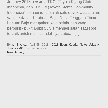
Journey 2018 bersama TKCI (Toyota Kijang Club
Indonesia) dan TOSCA (Toyota Sienta Community
Indonesia) mengunjungi salah satu obyek wisata alam
yang terdapat di Labuan Bajo, Nusa Tenggara Timur.
Labuan Bajo merupakan kota pelabuhan yang
berbukit - bukit. Bukit Sylvia menjadi salah satu spot
terbaik untuk melihat indahnya Labuan [...]
By
adminveloz
|
April 5th, 2018
|
2018
,
Event
,
Kopdar
,
News
,
Velozity
on
Journey 2018
|
Comments Off
Perjalanan
Read More
Hari
Ke-
8
Tim
Velozity
Journey
2018
(5
April
2018)