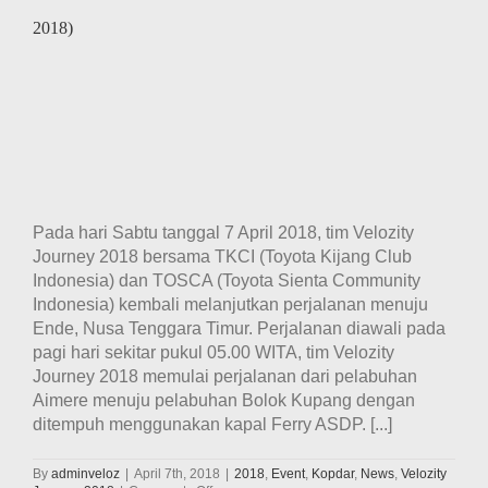
2018)
Pada hari Sabtu tanggal 7 April 2018, tim Velozity
Journey 2018 bersama TKCI (Toyota Kijang Club
Indonesia) dan TOSCA (Toyota Sienta Community
Indonesia) kembali melanjutkan perjalanan menuju
Ende, Nusa Tenggara Timur. Perjalanan diawali pada
pagi hari sekitar pukul 05.00 WITA, tim Velozity
Journey 2018 memulai perjalanan dari pelabuhan
Aimere menuju pelabuhan Bolok Kupang dengan
ditempuh menggunakan kapal Ferry ASDP. [...]
By
adminveloz
|
April 7th, 2018
|
2018
,
Event
,
Kopdar
,
News
,
Velozity