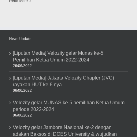
Kopdar
Read More
Sehat
Futsal
Bersama
Ala
Velozity
Chapter
De
News Update
Bogor’S
Di
Karadenan
[Liputan Media] Velozity gelar Munas ke-5
Square
Pemilihan Ketua Umum 2022-2024
26/06/2022
[Liputan Media] Jakarta Velozity Chapter (JVC)
rayakan HUT ke-8 nya
06/06/2022
Velozity gelar MUNAS ke-5 pemilihan Ketua Umum
periode 2022-2024
06/06/2022
Velozity gelar Jambore Nasional ke-2 dengan
adakan Baksos di DOES University & wujudkan