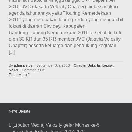
Pada hari Sabtu & Minggu tanggal 3 - 4 September
2016, JVC (Jakarta Velozity Chapter) melaksanakan
agenda tahunannya yaitu "Touring Kemerdekaan
2016" yang merupakan touring kedua yang mengambil
lokasi di daerah Ciwidey, Kabupaten
Bandung. Touring Kemerdekaan 2016 tersebut di ikuti
oleh 30 KR dan 35 RR member JVC (Jakarta Velozity
Chapter) beserta keluarga dan pendukung kegiatan
[...]
By
adminveloz
|
September 6th, 2016
|
Chapter
,
Jakarta
,
Kopdar
,
on
News
|
Comments Off
Keseruan
Read More
Touring
Kemerdekaan
2016
JVC
(Jakarta
Velozity
Chapter)
News Update
Goes
To
Ciwidey,
[Liputan Media] Velozity gelar Munas ke-5
Bandung
Pemilihan Ketua Umum 2022-2024