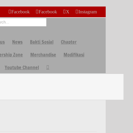
Facebook
Facebook
X
Instagram
 us
News
Bakti Sosial
Chapter
rship Zone
Merchandise
Modifikasi
Youtube Channel