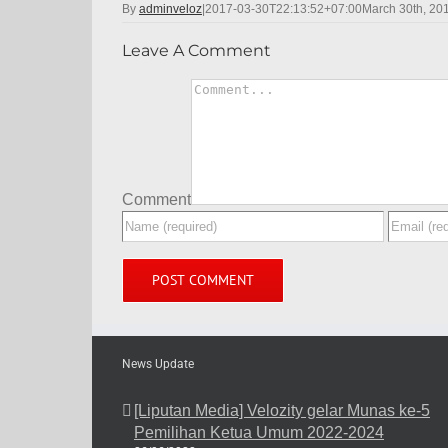
By
adminveloz
|
2017-03-30T22:13:52+07:00
March 30th, 20
Leave A Comment
Comment
News Update
[Liputan Media] Velozity gelar Munas ke-5
Pemilihan Ketua Umum 2022-2024