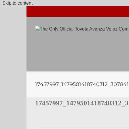
Skip to content
17457997_1479501418740312_307841
17457997_1479501418740312_3