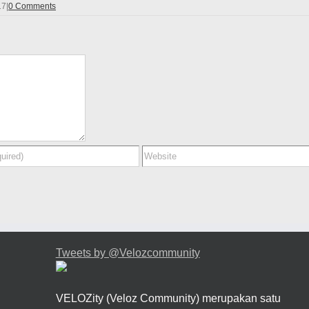
17
|
0 Comments
Tweets by @Velozcommunity
VELOZity (Veloz Community) merupakan satu