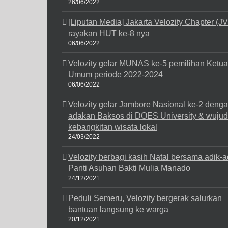
26/06/2022
[Liputan Media] Jakarta Velozity Chapter (J
rayakan HUT ke-8 nya
06/06/2022
Velozity gelar MUNAS ke-5 pemilihan Ketua
Umum periode 2022-2024
06/06/2022
Velozity gelar Jambore Nasional ke-2 deng
adakan Baksos di DOES University & wuju
kebangkitan wisata lokal
24/03/2022
Velozity berbagi kasih Natal bersama adik-a
Panti Asuhan Bakti Mulia Manado
24/12/2021
Peduli Semeru, Velozity bergerak salurkan
bantuan langsung ke warga
20/12/2021