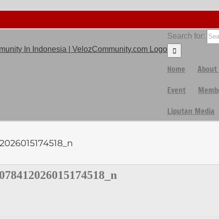
Search for:
Home
About
Event
Membe
Liputan Media
2026015174518_n
078412026015174518_n