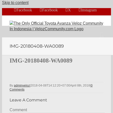
Skip to content
Facebook
Facebook
X
Instagram
IMG-20180408-WA0089
IMG-20180408-WA0089
By
adminveloz
|
2018-04-08T14:12:20+07:00
April 8th, 2018
|
0
Comments
Leave A Comment
Comment