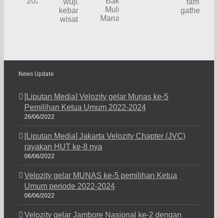
ke
di
Umum
Chapter
Panti
warga
DOES
periode
(Velbec)
Asuhan
University
2022-
gelar
Bakti
&
2024
family
Mulia
wujudkan
gathering
Manado
kebangkitan
wisata
lokal
News Update
[Liputan Media] Velozity gelar Munas ke-5
Pemilihan Ketua Umum 2022-2024
26/06/2022
[Liputan Media] Jakarta Velozity Chapter (JVC)
rayakan HUT ke-8 nya
06/06/2022
Velozity gelar MUNAS ke-5 pemilihan Ketua
Umum periode 2022-2024
06/06/2022
Velozity gelar Jambore Nasional ke-2 dengan