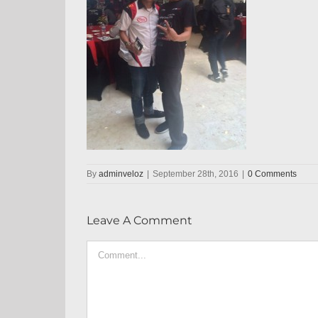
By
adminveloz
|
September 28th, 2016
|
0 Comments
Leave A Comment
Comment