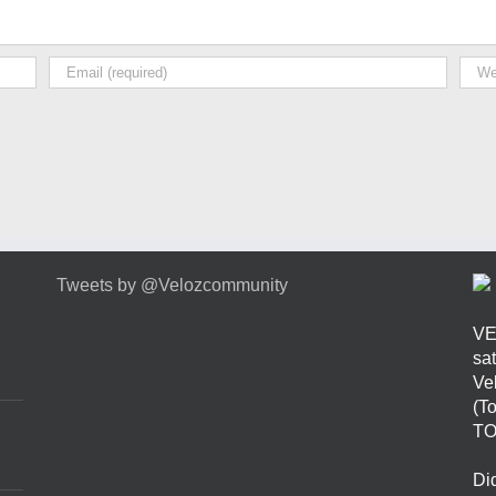
Tweets by @Velozcommunity
VE
sa
Ve
(T
TO
Di