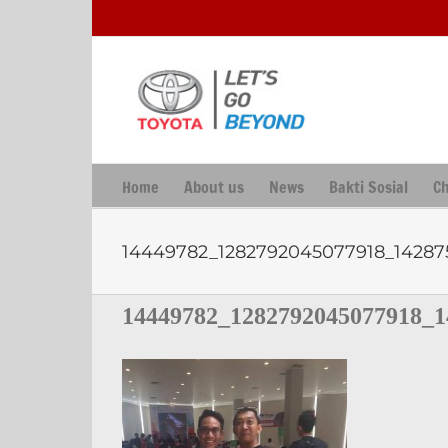
Skip
to
content
Home
About us
News
Bakti Sosial
C
14449782_1282792045077918_1428
14449782_1282792045077918_1