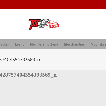
hapter
Event
Membership Zone
Merchandise
Modifikas
757404354393569_n
428757404354393569_n