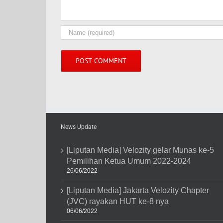
News Update
[Liputan Media] Velozity gelar Munas ke-5
Pemilihan Ketua Umum 2022-2024
26/06/2022
[Liputan Media] Jakarta Velozity Chapter
(JVC) rayakan HUT ke-8 nya
06/06/2022