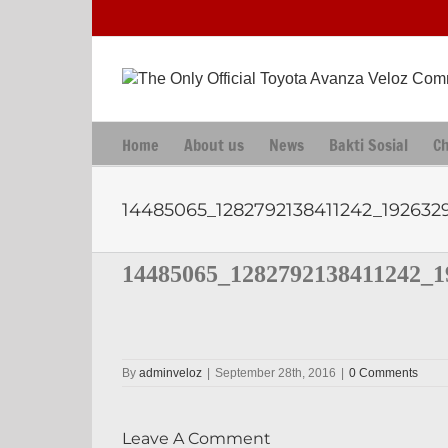
Skip
to
content
Home
About us
News
Bakti Sosial
C
14485065_1282792138411242_192632
14485065_1282792138411242_1
By
adminveloz
|
September 28th, 2016
|
0 Comments
Leave A Comment