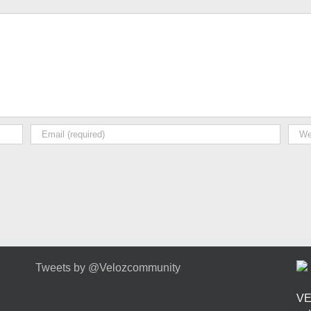
Tweets by @Velozcommunity
VE