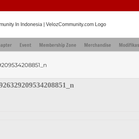
hapter
Event
Membership Zone
Merchandise
Modifikas
9209534208851_n
926329209534208851_n