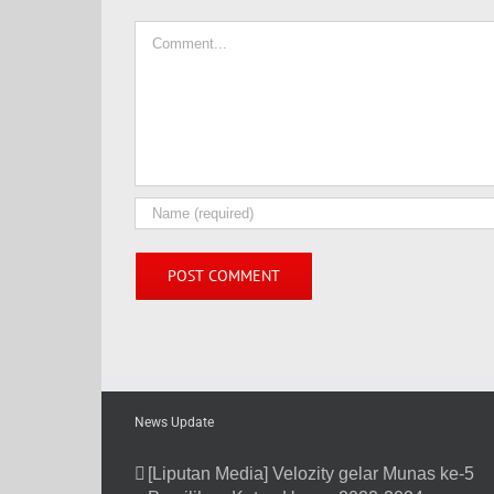
Comment
News Update
[Liputan Media] Velozity gelar Munas ke-5