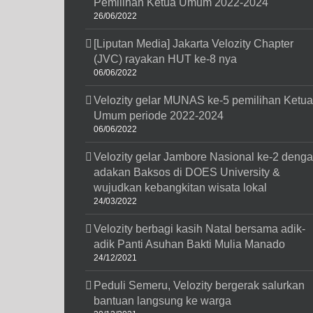
Pemilihan Ketua Umum 2022-2024
26/06/2022
[Liputan Media] Jakarta Velozity Chapter
(JVC) rayakan HUT ke-8 nya
06/06/2022
Velozity gelar MUNAS ke-5 pemilihan Ketua
Umum periode 2022-2024
06/06/2022
Velozity gelar Jambore Nasional ke-2 deng
adakan Baksos di DOES University &
wujudkan kebangkitan wisata lokal
24/03/2022
Velozity berbagi kasih Natal bersama adik-
adik Panti Asuhan Bakti Mulia Manado
24/12/2021
Peduli Semeru, Velozity bergerak salurkan
bantuan langsung ke warga