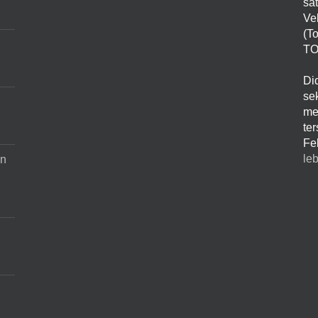
sa
Ve
(T
TO
Di
sek
me
te
Fe
leb
an