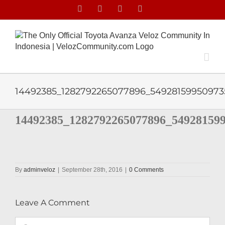
Skip
Facebook
Facebook
X
Instagram
to
content
14492385_1282792265077896_54928159950973
14492385_1282792265077896_54928159
By
adminveloz
|
September 28th, 2016
|
0 Comments
Leave A Comment
Comment