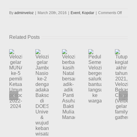
on
By
adminveloz
|
March 20th, 2016
|
Event
,
Kopdar
|
Comments Off
Wisata
ke
Kebun
Binatang
Related Posts
Ragunan
dengan
Freedom
Bus
Indosat
Ooredoo
Velozity
Velozity
Velozity
Tutup
Peduli
gelar
gelar
berbagi
kegiatan
Semeru,
Jambore
MUNAS
kasih
akhir
Velozity
Nasional
ke-
Natal
tahun
bergerak
ke-
5
bersama
2021,
salurkan
2
pemilihan
adik-
Velozity
bantuan
dengan
Ketua
adik
Bekasi
langsung
adakan
Umum
Panti
Chapter
ke
Baksos
periode
Asuhan
(Velbec)
warga
di
2022-
Bakti
gelar
DOES
2024
Mulia
family
University
Manado
gathering