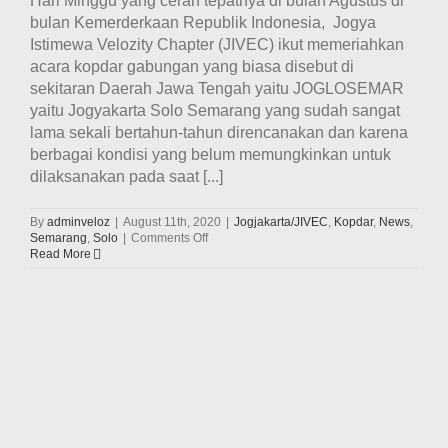
Hari Minggu yang cerah tepatnya di bulan Agustus di
bulan Kemerderkaan Republik Indonesia, Jogya
Istimewa Velozity Chapter (JIVEC) ikut memeriahkan
acara kopdar gabungan yang biasa disebut di
sekitaran Daerah Jawa Tengah yaitu JOGLOSEMAR
yaitu Jogyakarta Solo Semarang yang sudah sangat
lama sekali bertahun-tahun direncanakan dan karena
berbagai kondisi yang belum memungkinkan untuk
dilaksanakan pada saat [...]
By
adminveloz
|
August 11th, 2020
|
Jogjakarta/JIVEC
,
Kopdar
,
News
,
on
Semarang
,
Solo
|
Comments Off
Kopdar
Read More
gabungan
Velozity
Chapter
Jogja,
Solo
dan
Semarang
(JOGLOSEMAR)