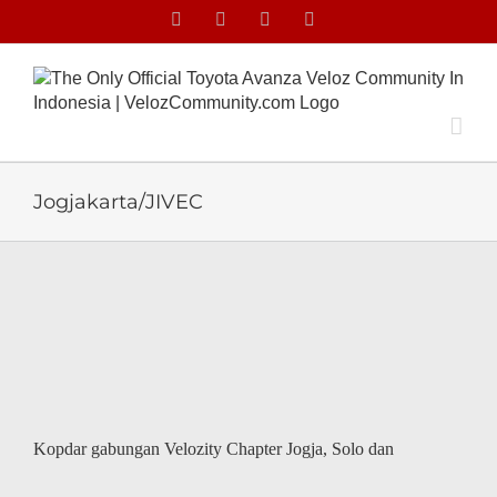
Skip
Facebook
Facebook
X
Instagram
to
content
Jogjakarta/JIVEC
,
Kopdar gabungan Velozity Chapter Jogja, Solo dan