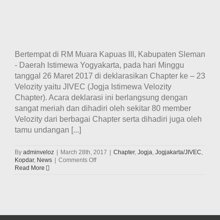
Bertempat di RM Muara Kapuas III, Kabupaten Sleman
- Daerah Istimewa Yogyakarta, pada hari Minggu
tanggal 26 Maret 2017 di deklarasikan Chapter ke – 23
Velozity yaitu JIVEC (Jogja Istimewa Velozity
Chapter). Acara deklarasi ini berlangsung dengan
sangat meriah dan dihadiri oleh sekitar 80 member
Velozity dari berbagai Chapter serta dihadiri juga oleh
tamu undangan [...]
By
adminveloz
|
March 28th, 2017
|
Chapter
,
Jogja
,
Jogjakarta/JIVEC
,
on
Kopdar
,
News
|
Comments Off
Deklarasi
Read More
JIVEC
(Jogja
Istimewa
Velozity
Chapter),
Chapter