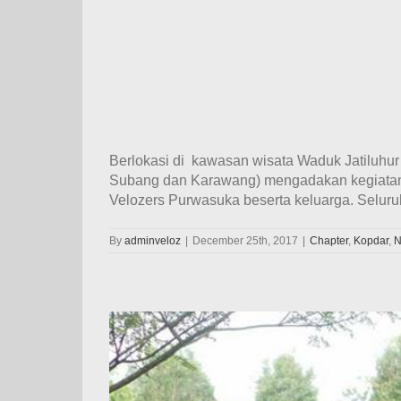
Berlokasi di kawasan wisata Waduk Jatiluhur
Subang dan Karawang) mengadakan kegiatan min
Velozers Purwasuka beserta keluarga. Seluruh
By
adminveloz
|
December 25th, 2017
|
Chapter
,
Kopdar
,
N