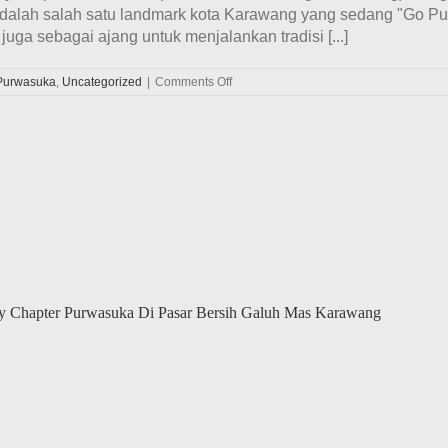
adalah salah satu landmark kota Karawang yang sedang "Go Pub
juga sebagai ajang untuk menjalankan tradisi [...]
on
Purwasuka
,
Uncategorized
|
Comments Off
Keseruan
Kopdar
Bulanan
Ala
Velozity
Chapter
Purwasuka
(Purwakarta
–
Subang
–
Karawang)
Di
Situ
y Chapter Purwasuka Di Pasar Bersih Galuh Mas Karawang
Cipule