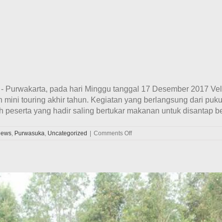
 - Purwakarta, pada hari Minggu tanggal 17 Desember 2017 Ve
i touring akhir tahun. Kegiatan yang berlangsung dari pukul 1
 peserta yang hadir saling bertukar makanan untuk disantap ber
on
ews
,
Purwasuka
,
Uncategorized
|
Comments Off
Keseruan
Mini
Touring
Akhir
Tahun
Velozity
Chapter
Purwasuka
Goes
To
Waduk