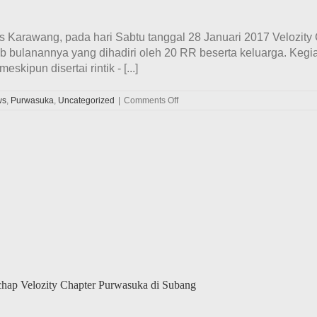
s Karawang, pada hari Sabtu tanggal 28 Januari 2017 Velozity
bulanannya yang dihadiri oleh 20 RR beserta keluarga. Kegia
skipun disertai rintik - [...]
on
ws
,
Purwasuka
,
Uncategorized
|
Comments Off
Keseruan
Kopdar
Bulanan
Awal
Tahun
Ala
Velozity
Chapter
Purwasuka
Di
Pasar
Bersih
Galuh
Mas
Karawang
hap Velozity Chapter Purwasuka di Subang