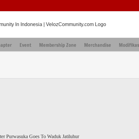
hapter
Event
Membership Zone
Merchandise
Modifikas
ter Purwasuka Goes To Waduk Jatiluhur