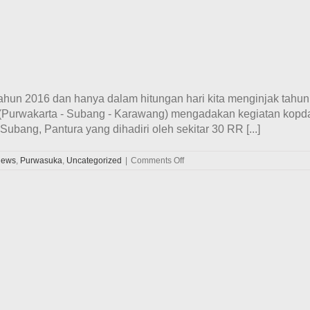
tahun 2016 dan hanya dalam hitungan hari kita menginjak tahun
Purwakarta - Subang - Karawang) mengadakan kegiatan kopdar
Subang, Pantura yang dihadiri oleh sekitar 30 RR [...]
on
ews
,
Purwasuka
,
Uncategorized
|
Comments Off
Kemeriahan
Kopdar
Akhir
Tahun
Sekaligus
Rakorchap
Velozity
Chapter
Purwasuka
di
Subang