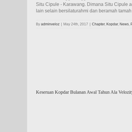
Situ Cipule - Karawang. Dimana Situ Cipule 
lain selain bersilaturahmi dan beramah tamah 
By
adminveloz
|
May 24th, 2017
|
Chapter
,
Kopdar
,
News
,
Keseruan Kopdar Bulanan Awal Tahun Ala Velozit