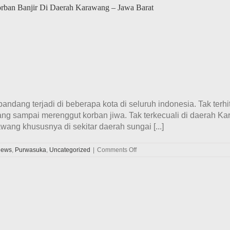
Korban Banjir Di Daerah Karawang – Jawa Barat
bandang terjadi di beberapa kota di seluruh indonesia. Tak ter
yang sampai merenggut korban jiwa. Tak terkecuali di daerah Ka
ang khususnya di sekitar daerah sungai [...]
on
ews
,
Purwasuka
,
Uncategorized
|
Comments Off
Bakti
Sosial
Velozity
Chapter
Purwasuka
Peduli
Korban
Banjir
Di