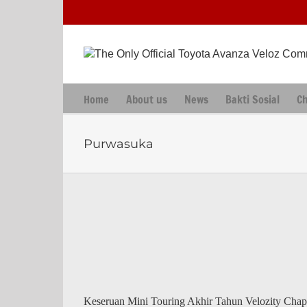
Skip
to
content
Home
About us
News
Bakti Sosial
C
Purwasuka
Keseruan Mini Touring Akhir Tahun Velozity Chap