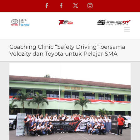
Skip
Facebook
Facebook
X
Instagram
to
content
Coaching Clinic “Safety Driving” bersama
Velozity dan Toyota untuk Pelajar SMA
View
Larger
Image