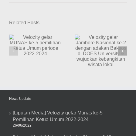
Coaching
Clinic
“Safety
Driving”
Related Posts
bersama
Velozity
dan
Velozity gelar
Toyota
Jambore
untuk
Nasional ke-2
Velozity berbagi
Pelajar
dengan adakan
kasih Natal
ua
SMA
Baksos di DOES
bersama adik-
e
University &
adik Panti
wujudkan
Asuhan Bakti
kebangkitan
Mulia Manado
wisata lokal
News Update
[Liputan Media] Velozity gelar Munas ke-5
Pemilihan Ketua Umum 2022-2024
26/06/2022