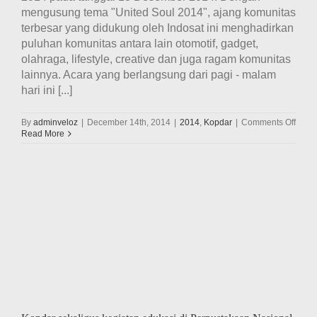
mengusung tema "United Soul 2014", ajang komunitas
terbesar yang didukung oleh Indosat ini menghadirkan
puluhan komunitas antara lain otomotif, gadget,
olahraga, lifestyle, creative dan juga ragam komunitas
lainnya. Acara yang berlangsung dari pagi - malam
hari ini [...]
on
By
adminveloz
|
December 14th, 2014
|
2014
,
Kopdar
|
Comments Off
Veloz
Read More
hadir
di
keme
acara
Indos
Comm
Festi
2014