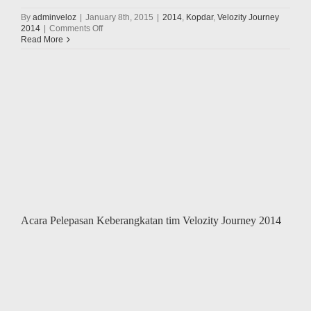
By
adminveloz
|
January 8th, 2015
|
2014
,
Kopdar
,
Velozity Journey
on
2014
|
Comments Off
Velozity
Read More
sukses
menjalankan
Velozity
Journey
(Jawa-
Bali)
Acara Pelepasan Keberangkatan tim Velozity Journey 2014