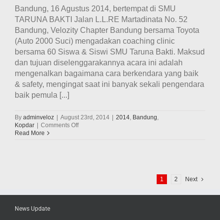
Bandung, 16 Agustus 2014, bertempat di SMU
TARUNA BAKTI Jalan L.L.RE Martadinata No. 52
Bandung, Velozity Chapter Bandung bersama Toyota
(Auto 2000 Suci) mengadakan coaching clinic
bersama 60 Siswa & Siswi SMU Taruna Bakti. Maksud
dan tujuan diselenggarakannya acara ini adalah
mengenalkan bagaimana cara berkendara yang baik
& safety, mengingat saat ini banyak sekali pengendara
baik pemula [...]
By
adminveloz
|
August 23rd, 2014
|
2014
,
Bandung
,
on
Kopdar
|
Comments Off
Velozity
Read More
Chapter
Bandung
&
Toyota
gelar
1
2
Next
Coaching
Clinic
“Safety
Driving”
News Update
di
SMA