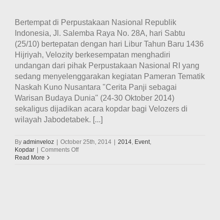
Bertempat di Perpustakaan Nasional Republik
Indonesia, Jl. Salemba Raya No. 28A, hari Sabtu
(25/10) bertepatan dengan hari Libur Tahun Baru 1436
Hijriyah, Velozity berkesempatan menghadiri
undangan dari pihak Perpustakaan Nasional RI yang
sedang menyelenggarakan kegiatan Pameran Tematik
Naskah Kuno Nusantara "Cerita Panji sebagai
Warisan Budaya Dunia" (24-30 Oktober 2014)
sekaligus dijadikan acara kopdar bagi Velozers di
wilayah Jabodetabek. [...]
By
adminveloz
|
October 25th, 2014
|
2014
,
Event
,
on
Kopdar
|
Comments Off
Kopdar
Read More
sekaligus
kegiatan
edukasi
di
Perpustakaan
Nasional
Republik