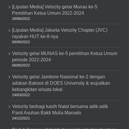
Taruna
[Liputan Media] Velozity gelar Munas ke-5
Bakti
Pemilihan Ketua Umum 2022-2024
26/06/2022
[Liputan Media] Jakarta Velozity Chapter (JVC)
rayakan HUT ke-8 nya
06/06/2022
Velozity gelar MUNAS ke-5 pemilihan Ketua Umum
periode 2022-2024
06/06/2022
Velozity gelar Jambore Nasional ke-2 dengan
adakan Baksos di DOES University & wujudkan
kebangkitan wisata lokal
24/03/2022
Velozity berbagi kasih Natal bersama adik-adik
Panti Asuhan Bakti Mulia Manado
24/12/2021