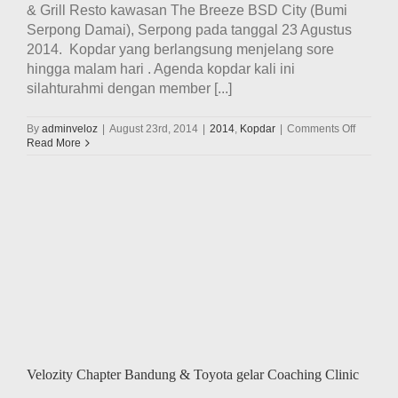
& Grill Resto kawasan The Breeze BSD City (Bumi
Serpong Damai), Serpong pada tanggal 23 Agustus
2014. Kopdar yang berlangsung menjelang sore
hingga malam hari . Agenda kopdar kali ini
silahturahmi dengan member [...]
on
By
adminveloz
|
August 23rd, 2014
|
2014
,
Kopdar
|
Comments Off
Velozity
Read More
gelar
kopdar
di
the
Breeze
BSD
City
Velozity Chapter Bandung & Toyota gelar Coaching Clinic