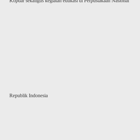
Kopdar sekaligus kegiatan edukasi di Perpustakaan Nasional
Republik Indonesia