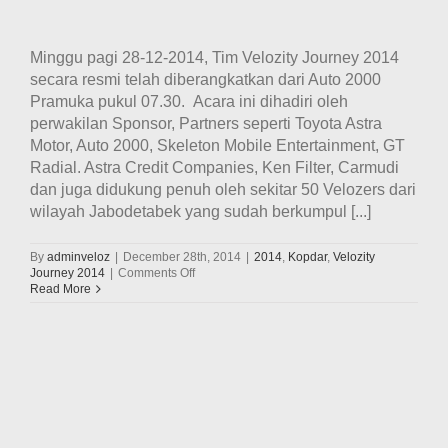
Minggu pagi 28-12-2014, Tim Velozity Journey 2014
secara resmi telah diberangkatkan dari Auto 2000
Pramuka pukul 07.30. Acara ini dihadiri oleh
perwakilan Sponsor, Partners seperti Toyota Astra
Motor, Auto 2000, Skeleton Mobile Entertainment, GT
Radial. Astra Credit Companies, Ken Filter, Carmudi
dan juga didukung penuh oleh sekitar 50 Velozers dari
wilayah Jabodetabek yang sudah berkumpul [...]
By
adminveloz
|
December 28th, 2014
|
2014
,
Kopdar
,
Velozity
on
Journey 2014
|
Comments Off
Acara
Read More
Pelepasan
Keberangkatan
tim
Velozity
Journey
2014