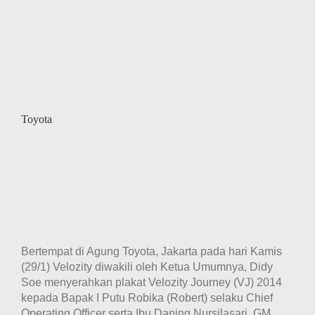
Toyota
Bertempat di Agung Toyota, Jakarta pada hari Kamis
(29/1) Velozity diwakili oleh Ketua Umumnya, Didy
Soe menyerahkan plakat Velozity Journey (VJ) 2014
kepada Bapak I Putu Robika (Robert) selaku Chief
Operating Officer serta Ibu Daning Nursilasari, GM