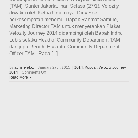
(TAM), Sunter Jakarta, hari Selasa (27/1), Velozity
diwakili oleh Ketua Umumnya, Didy Soe
berkesempatan menemui Bapak Rahmat Samulo,
Marketing Director TAM untuk menyerahkan Plakat
Velozity Journey 2014 didampingi oleh Bapak Indra
Lubis selaku Head of Community Department TAM
dan juga Rendhi Ervianto, Community Department
Officer TAM. Pada [...]
By
adminveloz
|
January 27th, 2015
|
2014
,
Kopdar
,
Velozity Journey
on
2014
|
Comments Off
Penyerahan
Read More
Plakat
Velozity
Journey
2014
kepada
PT.
Toyota
Astra
Motor