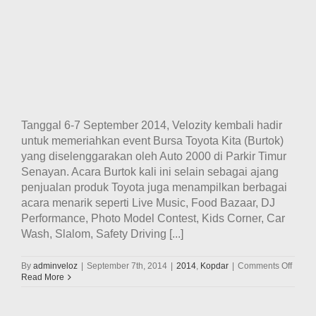
Tanggal 6-7 September 2014, Velozity kembali hadir
untuk memeriahkan event Bursa Toyota Kita (Burtok)
yang diselenggarakan oleh Auto 2000 di Parkir Timur
Senayan. Acara Burtok kali ini selain sebagai ajang
penjualan produk Toyota juga menampilkan berbagai
acara menarik seperti Live Music, Food Bazaar, DJ
Performance, Photo Model Contest, Kids Corner, Car
Wash, Slalom, Safety Driving [...]
on
By
adminveloz
|
September 7th, 2014
|
2014
,
Kopdar
|
Comments Off
Velozi
Read More
kemba
memer
event