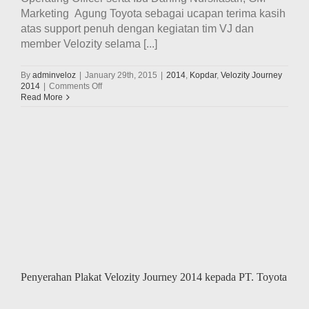
Marketing Agung Toyota sebagai ucapan terima kasih
atas support penuh dengan kegiatan tim VJ dan
member Velozity selama [...]
By
adminveloz
|
January 29th, 2015
|
2014
,
Kopdar
,
Velozity Journey
on
2014
|
Comments Off
Penyerahan
Read More
Plakat
Velozity
Journey
2014
kepada
Agung
Toyota
Penyerahan Plakat Velozity Journey 2014 kepada PT. Toyota