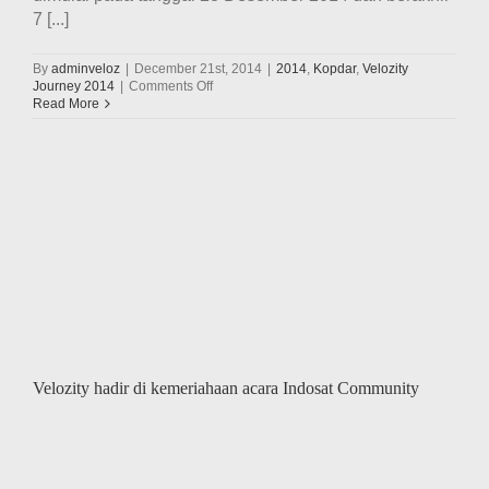
7 [...]
By
adminveloz
|
December 21st, 2014
|
2014
,
Kopdar
,
Velozity
on
Journey 2014
|
Comments Off
Press
Read More
Conference
Menjelang
Event
Velozity
Journey
2014
Velozity hadir di kemeriahaan acara Indosat Community