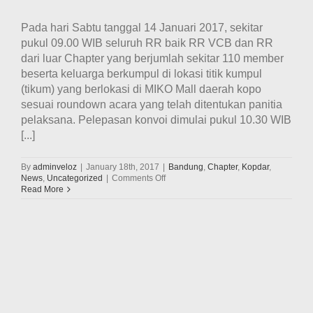
Pada hari Sabtu tanggal 14 Januari 2017, sekitar
pukul 09.00 WIB seluruh RR baik RR VCB dan RR
dari luar Chapter yang berjumlah sekitar 110 member
beserta keluarga berkumpul di lokasi titik kumpul
(tikum) yang berlokasi di MIKO Mall daerah kopo
sesuai roundown acara yang telah ditentukan panitia
pelaksana. Pelepasan konvoi dimulai pukul 10.30 WIB
[...]
By
adminveloz
|
January 18th, 2017
|
Bandung
,
Chapter
,
Kopdar
,
on
News
,
Uncategorized
|
Comments Off
Kemeriahan
Read More
4th
Anniversary
VCB
(Velozity
Chapter
Bandung)
Di
Villa
Tjawene,
Pangalengan