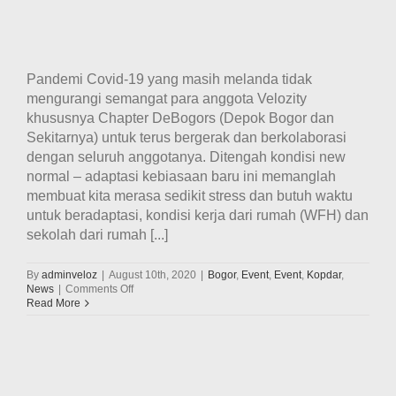
Pandemi Covid-19 yang masih melanda tidak
mengurangi semangat para anggota Velozity
khususnya Chapter DeBogors (Depok Bogor dan
Sekitarnya) untuk terus bergerak dan berkolaborasi
dengan seluruh anggotanya. Ditengah kondisi new
normal – adaptasi kebiasaan baru ini memanglah
membuat kita merasa sedikit stress dan butuh waktu
untuk beradaptasi, kondisi kerja dari rumah (WFH) dan
sekolah dari rumah [...]
By
adminveloz
|
August 10th, 2020
|
Bogor
,
Event
,
Event
,
Kopdar
,
on
News
|
Comments Off
Velozity
Read More
Chapter
DeBogors
gelar
touring
ke
Saung