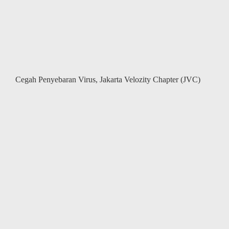
Udjo
Bandung
Cegah Penyebaran Virus, Jakarta Velozity Chapter (JVC)