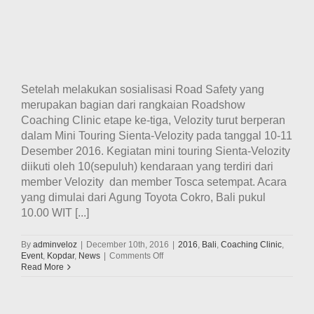
Setelah melakukan sosialisasi Road Safety yang
merupakan bagian dari rangkaian Roadshow
Coaching Clinic etape ke-tiga, Velozity turut berperan
dalam Mini Touring Sienta-Velozity pada tanggal 10-11
Desember 2016. Kegiatan mini touring Sienta-Velozity
diikuti oleh 10(sepuluh) kendaraan yang terdiri dari
member Velozity dan member Tosca setempat. Acara
yang dimulai dari Agung Toyota Cokro, Bali pukul
10.00 WIT [...]
By
adminveloz
|
December 10th, 2016
|
2016
,
Bali
,
Coaching Clinic
,
on
Event
,
Kopdar
,
News
|
Comments Off
Mini
Read More
Touring
Toyota
Sienta
Bersama