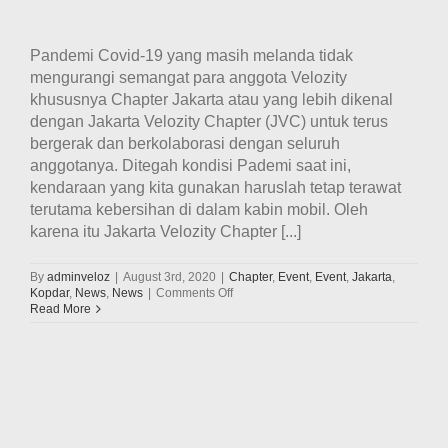
Pandemi Covid-19 yang masih melanda tidak
mengurangi semangat para anggota Velozity
khususnya Chapter Jakarta atau yang lebih dikenal
dengan Jakarta Velozity Chapter (JVC) untuk terus
bergerak dan berkolaborasi dengan seluruh
anggotanya. Ditegah kondisi Pademi saat ini,
kendaraan yang kita gunakan haruslah tetap terawat
terutama kebersihan di dalam kabin mobil. Oleh
karena itu Jakarta Velozity Chapter [...]
By
adminveloz
|
August 3rd, 2020
|
Chapter
,
Event
,
Event
,
Jakarta
,
on
Kopdar
,
News
,
News
|
Comments Off
Cegah
Read More
Penyebaran
Virus,
Jakarta
Velozity
Chapter
(JVC)
gelar
kopdar