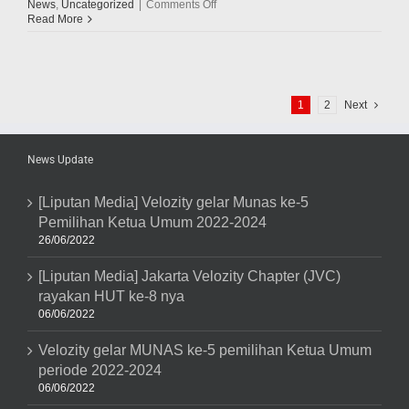
on
News
,
Uncategorized
|
Comments Off
Keseruan
Read More
Kopdar
&
Wisata
Edukasi
Ala
1
2
Next
VCB
(Velozity
Chapter
Bandung)
News Update
Kunjungi
Indo
Wisata
[Liputan Media] Velozity gelar Munas ke-5
Permata,
Pemilihan Ketua Umum 2022-2024
Bandung
26/06/2022
[Liputan Media] Jakarta Velozity Chapter (JVC)
rayakan HUT ke-8 nya
06/06/2022
Velozity gelar MUNAS ke-5 pemilihan Ketua Umum
periode 2022-2024
06/06/2022