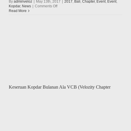
By
adminveloz
|
May 13th, 2017
|
2017
,
Bali
,
Chapter
,
Event
,
Event
,
on
Kopdar
,
News
|
Comments Off
Velozity
Read More
Goes
To
School
2017
Kedua
Di
Bali,
Kunjungi
SLB.
B
Negeri
2
Sidakarya
–
Denpasar
Keseruan Kopdar Bulanan Ala VCB (Velozity Chapter