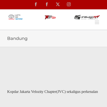
Skip
Facebook
Facebook
X
Instagram
to
content
Bandung
Kopdar Jakarta Velozity Chapter(JVC) sekaligus perkenalan