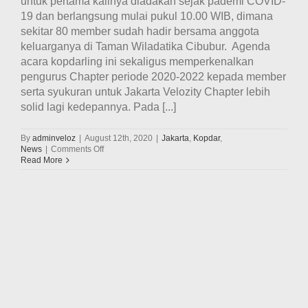
untuk pertama kalinya diadakan sejak pademi COVID-
19 dan berlangsung mulai pukul 10.00 WIB, dimana
sekitar 80 member sudah hadir bersama anggota
keluarganya di Taman Wiladatika Cibubur. Agenda
acara kopdarling ini sekaligus memperkenalkan
pengurus Chapter periode 2020-2022 kepada member
serta syukuran untuk Jakarta Velozity Chapter lebih
solid lagi kedepannya. Pada [...]
By
adminveloz
|
August 12th, 2020
|
Jakarta
,
Kopdar
,
on
News
|
Comments Off
Kopdar
Read More
Jakarta
Velozity
Chapter(JVC)
sekaligus
perkenalan
Pengurus
baru