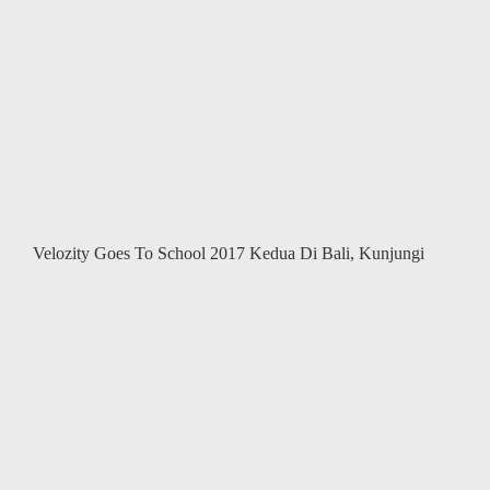
Chapter
adakan
bakti
sosial
bersama
Ikatan
Dokter
Indonesia
(IDI)
Velozity Goes To School 2017 Kedua Di Bali, Kunjungi