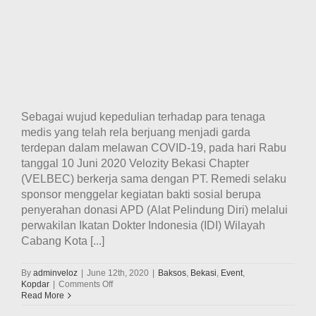
Sebagai wujud kepedulian terhadap para tenaga
medis yang telah rela berjuang menjadi garda
terdepan dalam melawan COVID-19, pada hari Rabu
tanggal 10 Juni 2020 Velozity Bekasi Chapter
(VELBEC) berkerja sama dengan PT. Remedi selaku
sponsor menggelar kegiatan bakti sosial berupa
penyerahan donasi APD (Alat Pelindung Diri) melalui
perwakilan Ikatan Dokter Indonesia (IDI) Wilayah
Cabang Kota [...]
By
adminveloz
|
June 12th, 2020
|
Baksos
,
Bekasi
,
Event
,
on
Kopdar
|
Comments Off
Velozity
Read More
Bekasi