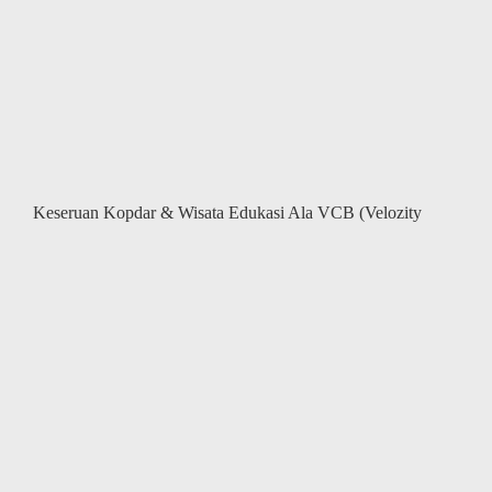
Velozity
Sekaligus
Eksplorasi
Kuliner
&
Destinasi
Wisata
Bali
Keseruan Kopdar & Wisata Edukasi Ala VCB (Velozity