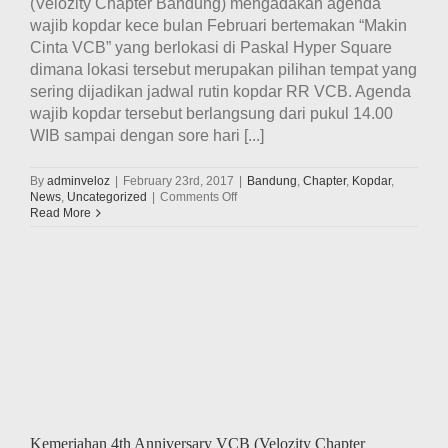
(Velozity Chapter Bandung) mengadakan agenda
wajib kopdar kece bulan Februari bertemakan “Makin
Cinta VCB” yang berlokasi di Paskal Hyper Square
dimana lokasi tersebut merupakan pilihan tempat yang
sering dijadikan jadwal rutin kopdar RR VCB. Agenda
wajib kopdar tersebut berlangsung dari pukul 14.00
WIB sampai dengan sore hari [...]
By
adminveloz
|
February 23rd, 2017
|
Bandung
,
Chapter
,
Kopdar
,
on
News
,
Uncategorized
|
Comments Off
Keseruan
Read More
Kopdar
Bulanan
Wajib
Ala
VCB
(Velozity
Chapter
Bandung)
Di
Paskal
Hyper
Square
Kemeriahan 4th Anniversary VCB (Velozity Chapter