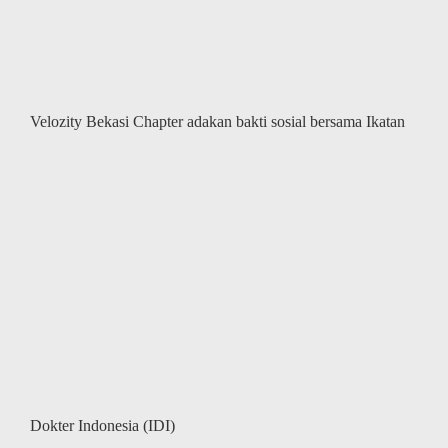
service
dan
sharing
tentang
Covid-
19
bersama
Tunas
Velozity Bekasi Chapter adakan bakti sosial bersama Ikatan
Toyota
Dokter Indonesia (IDI)