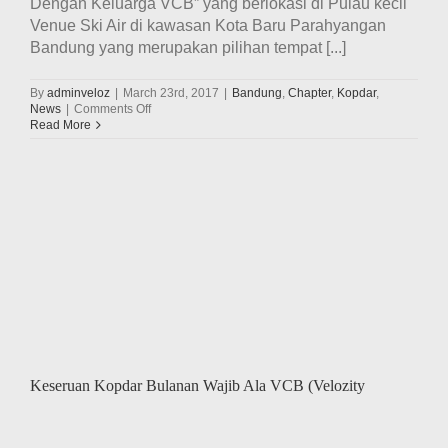
Dengan Keluarga VCB” yang berlokasi di Pulau kecil
Venue Ski Air di kawasan Kota Baru Parahyangan
Bandung yang merupakan pilihan tempat [...]
By
adminveloz
|
March 23rd, 2017
|
Bandung
,
Chapter
,
Kopdar
,
on
News
|
Comments Off
Keseruan
Read More
Kopdar
Bulanan
Ala
VCB
(Velozity
Chapter
Bandung)
Di
Kawasan
Kota
Baru
Parahyangan
Keseruan Kopdar Bulanan Wajib Ala VCB (Velozity