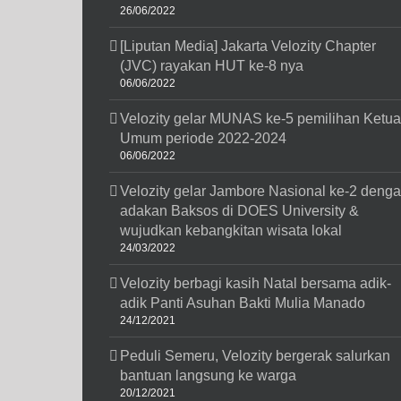
26/06/2022
[Liputan Media] Jakarta Velozity Chapter
(JVC) rayakan HUT ke-8 nya
06/06/2022
Velozity gelar MUNAS ke-5 pemilihan Ketua
Umum periode 2022-2024
06/06/2022
Velozity gelar Jambore Nasional ke-2 deng
adakan Baksos di DOES University &
wujudkan kebangkitan wisata lokal
24/03/2022
Velozity berbagi kasih Natal bersama adik-
adik Panti Asuhan Bakti Mulia Manado
24/12/2021
Peduli Semeru, Velozity bergerak salurkan
bantuan langsung ke warga
20/12/2021