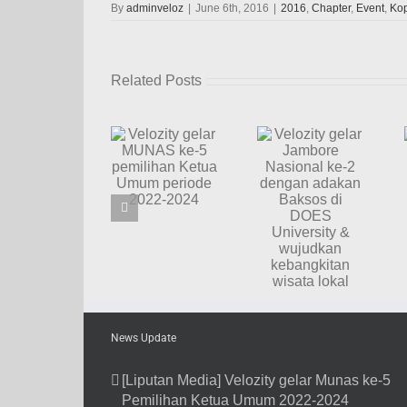
By
adminveloz
|
June 6th, 2016
|
2016
,
Chapter
,
Event
,
Ko
Related Posts
Velozity
Velozity
Velozity
gelar
berbagi
gelar
Jambore
kasih
MUNAS
Nasional
Natal
ke-5
ke-2
bersama
pemilihan
dengan
adik-adik
Ketua
adakan
Panti
Umum
Baksos di
Asuhan
periode
DOES
Bakti
2022-2024
University
Mulia
&
Manado
wujudkan
kebangkitan
wisata
News Update
lokal
[Liputan Media] Velozity gelar Munas ke-5
Pemilihan Ketua Umum 2022-2024