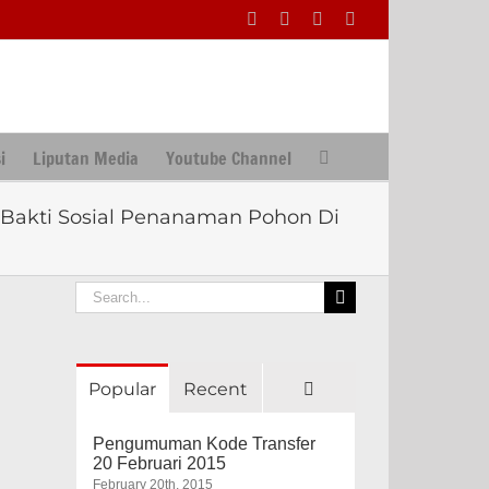
Facebook
Facebook
X
Instagram
i
Liputan Media
Youtube Channel
 Bakti Sosial Penanaman Pohon Di
Search
for:
Comments
Popular
Recent
Pengumuman Kode Transfer
20 Februari 2015
February 20th, 2015