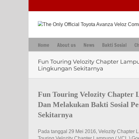
Skip
to
content
Home
About us
News
Bakti Sosial
C
Fun Touring Velozity Chapter Lamp
Lingkungan Sekitarnya
View
Larger
Fun Touring Velozity Chapter
Image
Dan Melakukan Bakti Sosial P
Sekitarnya
Pada tanggal 29 Mei 2016, Velozity Chapter 
Touring Velozity Chapter Lampung ( VCL ) G