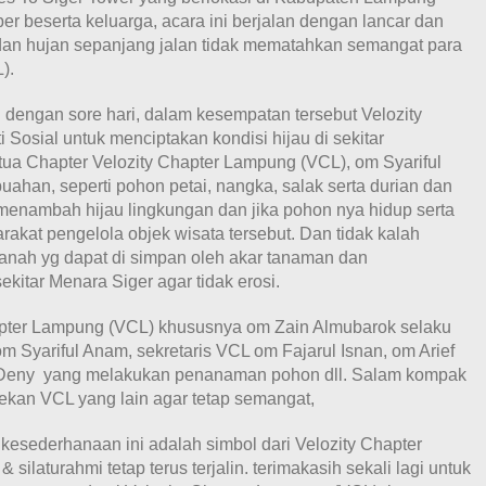
er beserta keluarga, acara ini berjalan dengan lancar dan
n hujan sepanjang jalan tidak mematahkan semangat para
).
i dengan sore hari, dalam kesempatan tersebut Velozity
osial untuk menciptakan kondisi hijau di sekitar
tua Chapter Velozity Chapter Lampung (VCL), om Syariful
an, seperti pohon petai, nangka, salak serta durian dan
menambah hijau lingkungan dan jika pohon nya hidup serta
kat pengelola objek wisata tersebut. Dan tidak kalah
tanah yg dapat di simpan oleh akar tanaman dan
kitar Menara Siger agar tidak erosi.
hapter Lampung (VCL) khususnya om Zain Almubarok selaku
m Syariful Anam, sekretaris VCL om Fajarul Isnan, om Arief
m Deny yang melakukan penanaman pohon dll. Salam kompak
rekan VCL yang lain agar tetap semangat,
esederhanaan ini adalah simbol dari Velozity Chapter
laturahmi tetap terus terjalin. terimakasih sekali lagi untuk