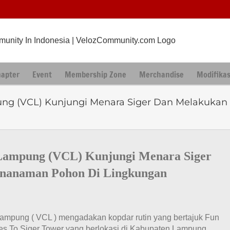
hapter
Event
Membership Zone
Merchandise
Modifikas
ung (VCL) Kunjungi Menara Siger Dan Melakukan
 Lampung (VCL) Kunjungi Menara Siger
enanaman Pohon Di Lingkungan
Lampung ( VCL ) mengadakan kopdar rutin yang bertajuk Fun
oes To Siger Tower yang berlokasi di Kabupaten Lampung