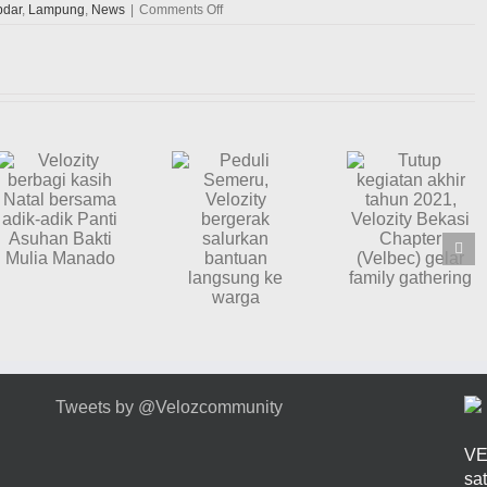
on
pdar
,
Lampung
,
News
|
Comments Off
Fun
Touring
Velozity
Chapter
Lampung
(VCL)
Tutup
Kunjungi
kegiatan
Menara
akhir
Siger
Peduli
Dan
tahun
Semeru,
Melakukan
2021,
Velozity
Bakti
Velozity
Sosial
bergerak
Bekasi
Penanaman
salurkan
Pohon
Chapter
bantuan
Di
(Velbec)
langsung
Lingkungan
gelar
Sekitarnya
ke warga
family
gathering
Tweets by @Velozcommunity
VE
sa