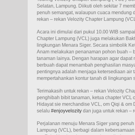
Selatan, Lampung. Diikuti oleh sekitar 7 memb
penuh semangat, walaupun cuaca mendung da
rekan – rekan Velozity Chapter Lampung (VCL
Acara ini dimulai dari pukul 10.00 WIB sampa
Chapter Lampung (VCL) juga melakukan Bakti S
lingkungan Menara Siger. Secara simbolik Ke
Anam melakukan penanaman pohon buah – buah
tanaman lainya. Dengan harapan agar dapat 
berbuah dapat menambah penghasilan masyara
pentingnya adalah menjaga ketersediaan air 
mempertahankan kontur tanah di lingkungan se
Terimakasih untuk rekan – rekan Velozity C
penghibah bibit tanaman, ketua chapter VCL o
Hidayat sie merchandise VCL, om Qiqi & o
selalu
‪#‎enjoyvelozity
dan juga untuk rekan – 
Perjalanan menuju Menara Siger yang penuh k
Lampung (VCL), berbagi dalam kebersamaan & si