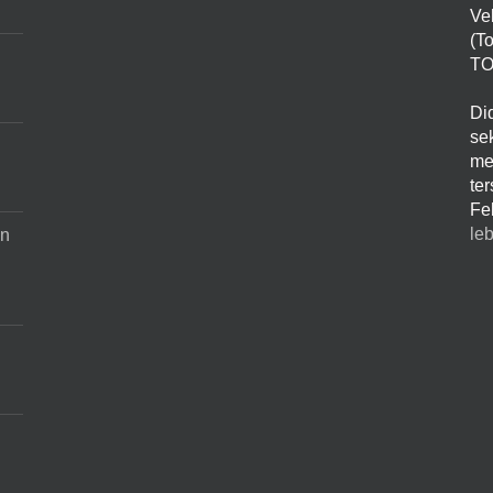
Ve
(T
TO
Di
sek
me
te
Fe
leb
an