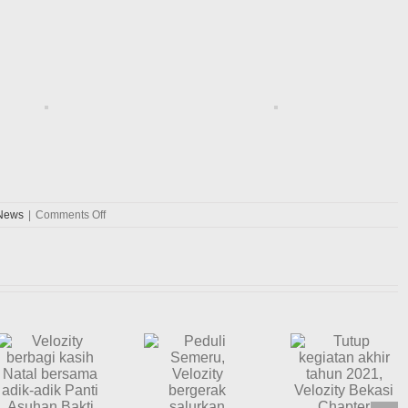
on
News
|
Comments Off
Keseruan
VBIC
(Velozity
Batam
Chapter
Island)
Tutup
Hadiri
kegiatan
Undangan
akhir
1st
Peduli
Anniversary
tahun
Semeru,
TOBACO
2021,
Velozity
(Toyota
Velozity
Batam