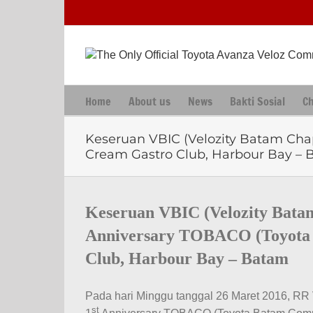
Skip
to
content
Home
About us
News
Bakti Sosial
C
Keseruan VBIC (Velozity Batam Cha
Cream Gastro Club, Harbour Bay –
View
Larger
Keseruan VBIC (Velozity Batam
Image
Anniversary TOBACO (Toyota
Club, Harbour Bay – Batam
Pada hari Minggu tanggal 26 Maret 2016, RR
st