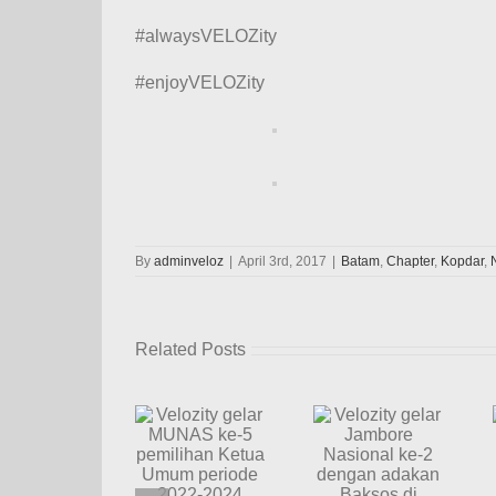
#alwaysVELOZity
#enjoyVELOZity
By
adminveloz
|
April 3rd, 2017
|
Batam
,
Chapter
,
Kopdar
,
Related Posts
Velozity
Velozity
Velozity
gelar
berbagi
gelar
Jambore
kasih
MUNAS
Nasional
Natal
ke-5
ke-2
bersama
pemilihan
dengan
adik-adik