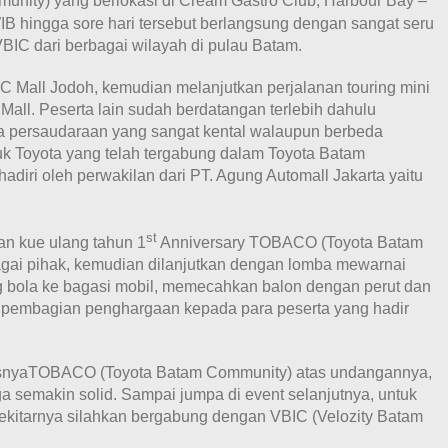
ity) yang berlokasi di Cream Gastro Club, Harbour Bay –
IB hingga sore hari tersebut berlangsung dengan sangat seru
VBIC dari berbagai wilayah di pulau Batam.
DC Mall Jodoh, kemudian melanjutkan perjalanan touring mini
Mall. Peserta lain sudah berdatangan terlebih dahulu
persaudaraan yang sangat kental walaupun berbeda
 Toyota yang telah tergabung dalam Toyota Batam
diri oleh perwakilan dari PT. Agung Automall Jakarta yaitu
st
n kue ulang tahun 1
Anniversary TOBACO (Toyota Batam
gai pihak, kemudian dilanjutkan dengan lomba mewarnai
 bola ke bagasi mobil, memecahkan balon dengan perut dan
n pembagian penghargaan kepada para peserta yang hadir
susnyaTOBACO (Toyota Batam Community) atas undangannya,
 semakin solid. Sampai jumpa di event selanjutnya, untuk
ekitarnya silahkan bergabung dengan VBIC (Velozity Batam