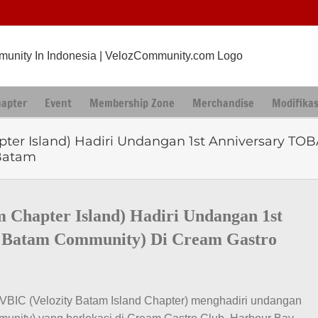
hapter
Event
Membership Zone
Merchandise
Modifikas
pter Island) Hadiri Undangan 1st Anniversary T
 Batam
 Chapter Island) Hadiri Undangan 1st
 Batam Community) Di Cream Gastro
 VBIC (Velozity Batam Island Chapter) menghadiri undangan