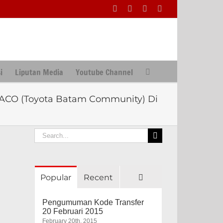
Facebook
Facebook
X
Instagram
i
Liputan Media
Youtube Channel
OBACO (Toyota Batam Community) Di
Search
for:
Comments
Popular
Recent
Pengumuman Kode Transfer
20 Februari 2015
February 20th, 2015