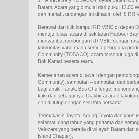
1
Anniversary TOBACO (Toyota Batam Commun
Batam. Acara yang dimulai dari pukul 12.00 W
dan meriah, undangan ini dihadiri oleh 8 RR 
Berawal dari titik kumpul RR VBIC di depan 
menuju lokasi acara di sekitaran Harbour Bay 
menyambut rombongan RR VBIC dengan rasa 
komunitas yang mana semua pengguna produk
Community (TOBACO), acara tersebut juga diha
Bpk Kamal beserta team.
Kemeriahan acara di awali dengan pemotonga
Community), sambutan – sambutan dari berba
bagi anak – anak, Bus Challenge, menendang
kaki dan sebagainya. Diakhir acara dilakuka
dan di tutup dengan sesi foto bersama.
Terimakasih Toyota, Agung Toyota dan khu
selamat ulang tahun yang pertama dan semoga
Velozers yang berada di wilayah Batam dan s
Island Chapter).