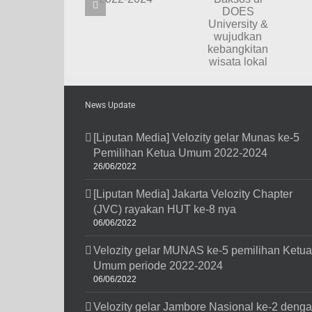
Ketua
adakan
Panti
Umum
Baksos di
Asuhan
periode
DOES
Bakti
2022-2024
University
Mulia
&
Manado
wujudkan
kebangkitan
wisata
News Update
lokal
[Liputan Media] Velozity gelar Munas ke-5
Pemilihan Ketua Umum 2022-2024
26/06/2022
[Liputan Media] Jakarta Velozity Chapter
(JVC) rayakan HUT ke-8 nya
06/06/2022
Velozity gelar MUNAS ke-5 pemilihan Ketua
Umum periode 2022-2024
06/06/2022
Velozity gelar Jambore Nasional ke-2 deng