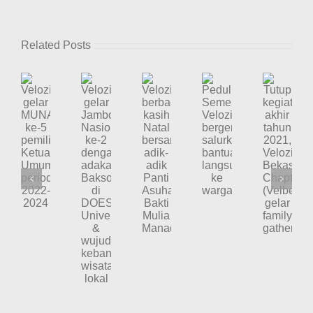
MVC
(Makassar
Velozity
Chapter)
Related Posts
Hadiri
Event
Car
Meet
Up
Merah
Velozity
Velozity
Putih
Velozity
Tutup
Peduli
gelar
Di
gelar
berbagi
kegiatan
Semeru,
Jambore
Trans
MUNAS
kasih
akhir
Velozity
Studio
Nasional
ke-
Mall
Natal
tahun
bergerak
ke-
5
Makassar
bersama
2021,
salurkan
2
pemilihan
adik-
Velozity
bantuan
dengan
Ketua
adik
Bekasi
langsung
adakan
Umum
Panti
Chapter
ke
Baksos
periode
Asuhan
(Velbec)
warga
di
2022-
Bakti
gelar
DOES
2024
Mulia
family
University
Manado
gathering
&
wujudkan
kebangkitan