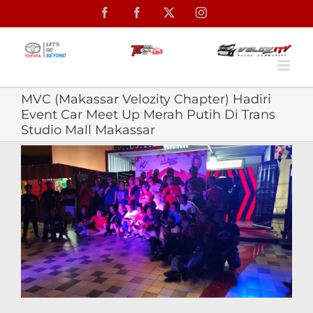
Skip
Facebook
Facebook
X
Instagram
to
content
MVC (Makassar Velozity Chapter) Hadiri
Event Car Meet Up Merah Putih Di Trans
Studio Mall Makassar
View
Larger
Image