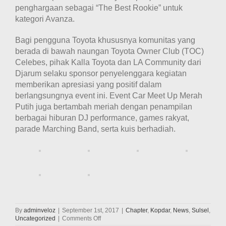
penghargaan sebagai “The Best Rookie” untuk
kategori Avanza.
Bagi pengguna Toyota khususnya komunitas yang
berada di bawah naungan Toyota Owner Club (TOC)
Celebes, pihak Kalla Toyota dan LA Community dari
Djarum selaku sponsor penyelenggara kegiatan
memberikan apresiasi yang positif dalam
berlangsungnya event ini. Event Car Meet Up Merah
Putih juga bertambah meriah dengan penampilan
berbagai hiburan DJ performance, games rakyat,
parade Marching Band, serta kuis berhadiah.
By
adminveloz
|
September 1st, 2017
|
Chapter
,
Kopdar
,
News
,
Sulsel
,
on
Uncategorized
|
Comments Off