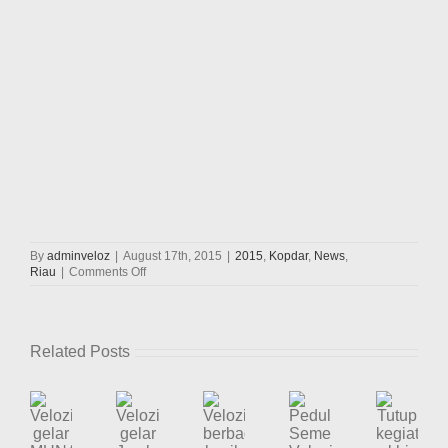
By
adminveloz
|
August 17th, 2015
|
2015
,
Kopdar
,
News
,
on
Riau
|
Comments Off
Peresmian
Velozity
Chapter
Riau
Related Posts
17
Agustus
2015
Velozity
Velozity