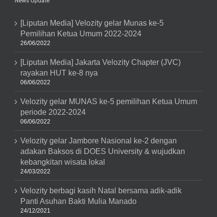
News Update
Siger
Dan
Melakukan
[Liputan Media] Velozity gelar Munas ke-5
Bakti
Pemilihan Ketua Umum 2022-2024
Sosial
Penanaman
26/06/2022
Pohon
Di
[Liputan Media] Jakarta Velozity Chapter (JVC)
Lingkungan
Sekitarnya
rayakan HUT ke-8 nya
06/06/2022
Velozity gelar MUNAS ke-5 pemilihan Ketua Umum
periode 2022-2024
06/06/2022
Velozity gelar Jambore Nasional ke-2 dengan
adakan Baksos di DOES University & wujudkan
kebangkitan wisata lokal
24/03/2022
Velozity berbagi kasih Natal bersama adik-adik
Panti Asuhan Bakti Mulia Manado
24/12/2021