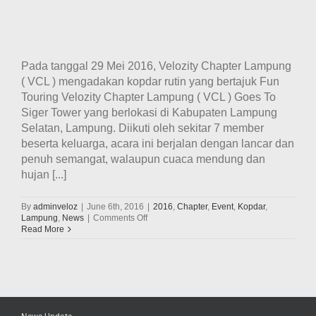
Pada tanggal 29 Mei 2016, Velozity Chapter Lampung
( VCL ) mengadakan kopdar rutin yang bertajuk Fun
Touring Velozity Chapter Lampung ( VCL ) Goes To
Siger Tower yang berlokasi di Kabupaten Lampung
Selatan, Lampung. Diikuti oleh sekitar 7 member
beserta keluarga, acara ini berjalan dengan lancar dan
penuh semangat, walaupun cuaca mendung dan
hujan [...]
By
adminveloz
|
June 6th, 2016
|
2016
,
Chapter
,
Event
,
Kopdar
,
on
Lampung
,
News
|
Comments Off
Fun
Read More
Touring
Velozity
Chapter
Lampung
(VCL)
Kunjungi
Menara