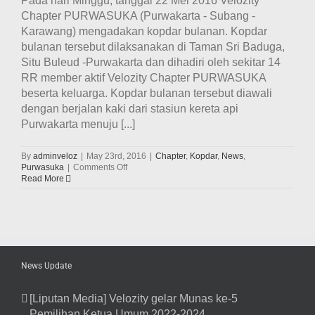
Pada hari Minggu, tanggal 22 Mei 2016 Velozity
Chapter PURWASUKA (Purwakarta - Subang -
Karawang) mengadakan kopdar bulanan. Kopdar
bulanan tersebut dilaksanakan di Taman Sri Baduga,
Situ Buleud -Purwakarta dan dihadiri oleh sekitar 14
RR member aktif Velozity Chapter PURWASUKA
beserta keluarga. Kopdar bulanan tersebut diawali
dengan berjalan kaki dari stasiun kereta api
Purwakarta menuju [...]
By
adminveloz
|
May 23rd, 2016
|
Chapter
,
Kopdar
,
News
,
on
Purwasuka
|
Comments Off
Keseruan
Read More
Kopdar
Bulanan
Velozity
Chapter
PURWASUKA
di
Taman
News Update
Sri
Baduga,
Situ
[Liputan Media] Velozity gelar Munas ke-5
Buleud
Pemilihan Ketua Umum 2022-2024
–