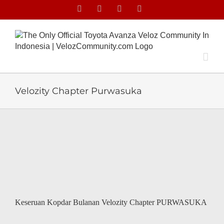
Skip
Facebook
Facebook
X
Instagram
to
content
Velozity Chapter Purwasuka
Keseruan Kopdar Bulanan Velozity Chapter PURWASUKA