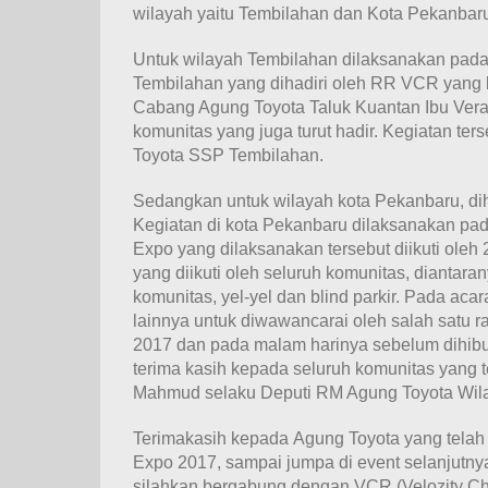
wilayah yaitu Tembilahan dan Kota Pekanbar
Untuk wilayah Tembilahan dilaksanakan pada 
Tembilahan yang dihadiri oleh RR VCR yang b
Cabang Agung Toyota Taluk Kuantan Ibu Vera s
komunitas yang juga turut hadir. Kegiatan te
Toyota SSP Tembilahan.
Sedangkan untuk wilayah kota Pekanbaru, di
Kegiatan di kota Pekanbaru dilaksanakan pada
Expo yang dilaksanakan tersebut diikuti oleh
yang diikuti oleh seluruh komunitas, diantaran
komunitas, yel-yel dan blind parkir. Pada aca
lainnya untuk diwawancarai oleh salah satu r
2017 dan pada malam harinya sebelum dihib
terima kasih kepada seluruh komunitas yang te
Mahmud selaku Deputi RM Agung Toyota Wilay
Terimakasih kepada Agung Toyota yang telah
Expo 2017, sampai jumpa di event selanjutnya
silahkan bergabung dengan VCR (Velozity Ch