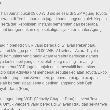
u.
hari Jumat pukul 09.00 WIB s/d selesai di SSP Agung Toyota
erada di Tembilahan dan juga dihadiri langsung oleh Kepala
erta dari kepolisian, instansi pemerintah dan beberapa
rsebut beragendakan expo sekaligus syukuran dealer Agung
hadiri oleh RR VCR yang berada di wilayah Pekanbaru.
 hari Minggu pukul 13.00 WIB s/d selesai. Acara Toyota
 20 komunitas yang hadir. Acara tersebut berisikan games
ya tarik mobil yang diikuti oleh 7 org masing – masing
ra tersebut VCR juga ditunjuk untuk mewakili komunitas
adio lokal Adhytia FM mengenai seputar kegiatan Toyota Expo
ur oleh grup band Seventeen, pemberian piagam ucapan
lah berpartisipasi serta diberikan langsung oleh Bpk
ah Barat (Riau).
 mengundang VCR (Velozity Chapter Riau) di event Toyota
. Untuk Velozers yang berada di wilayah Riau dan sekitarnya
apter Riau).