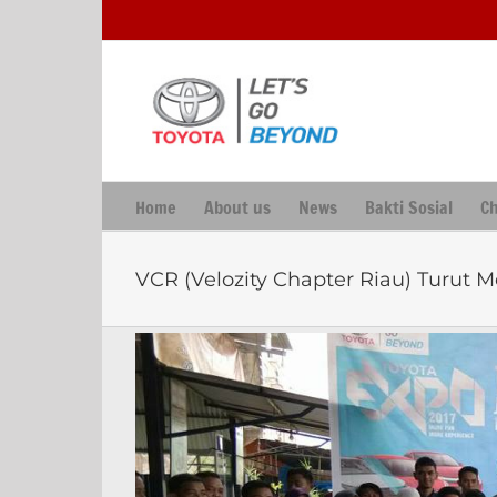
Skip
to
content
Home
About us
News
Bakti Sosial
C
VCR (Velozity Chapter Riau) Turut 
View
Larger
Image