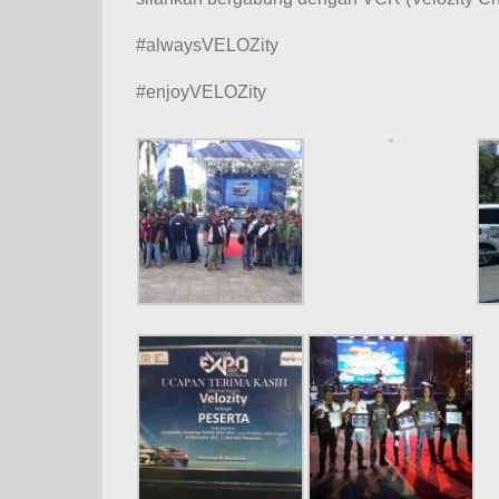
#alwaysVELOZity
#enjoyVELOZity