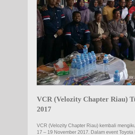
VCR (Velozity Chapter Riau) 
2017
VCR (Velozity Chapter Riau) kembali mengiku
17 – 19 November 2017. Dalam event Toyota Ex