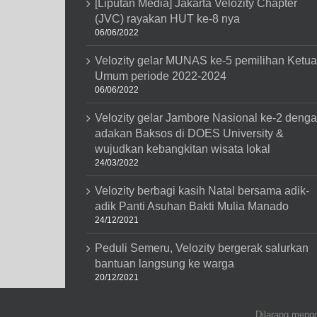
[Liputan Media] Jakarta Velozity Chapter
(JVC) rayakan HUT ke-8 nya
06/06/2022
Velozity gelar MUNAS ke-5 pemilihan Ketua
Umum periode 2022-2024
06/06/2022
Velozity gelar Jambore Nasional ke-2 deng
adakan Baksos di DOES University &
wujudkan kebangkitan wisata lokal
24/03/2022
Velozity berbagi kasih Natal bersama adik-
adik Panti Asuhan Bakti Mulia Manado
24/12/2021
Peduli Semeru, Velozity bergerak salurkan
bantuan langsung ke warga
20/12/2021
Dilarang mengg