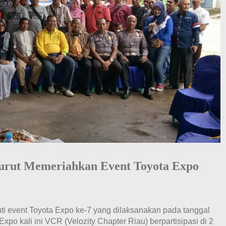
Turut Memeriahkan Event Toyota Expo
ti event Toyota Expo ke-7 yang dilaksanakan pada tanggal
po kali ini VCR (Velozity Chapter Riau) berpartisipasi di 2