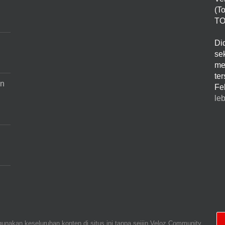
(T
TO
Di
sek
me
te
an
Fe
leb
unakan keseluruhan konten di situs ini tanpa seijin Veloz Community