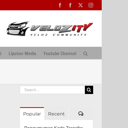
Facebook
Facebook
X
Instagram
i
Liputan Media
Youtube Channel
Search
for:
Comments
Popular
Recent