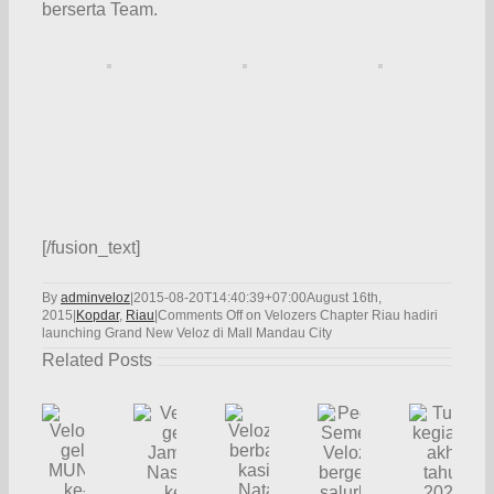
berserta Team.
[/fusion_text]
By
adminveloz
|
2015-08-20T14:40:39+07:00
August 16th,
2015
|
Kopdar
,
Riau
|
Comments Off
on Velozers Chapter Riau hadiri
launching Grand New Veloz di Mall Mandau City
Related Posts
Velozity
gelar
Peduli
Jambore
Velozity
Tutup
Velozity
Semeru,
Nasional
gelar
kegiatan