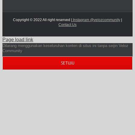
Copyright © 2022 All right reserved |
Instagram @velozcommunity
|
Contact Us
Page load link
Dilarang menggunakan keseluruhan konten di situs ini tanpa seijin Veloz
Community
SETUJU