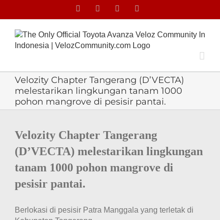
Skip
Facebook
Facebook
X
Instagram
to
content
Velozity Chapter Tangerang (D’VECTA)
melestarikan lingkungan tanam 1000
pohon mangrove di pesisir pantai.
View
Larger
Velozity Chapter Tangerang
Image
(D’VECTA) melestarikan lingkungan
tanam 1000 pohon mangrove di
pesisir pantai.
Berlokasi di pesisir Patra Manggala yang terletak di