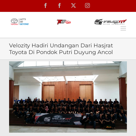
Skip
Facebook
Facebook
X
Instagram
to
content
Velozity Hadiri Undangan Dari Hasjrat
Toyota Di Pondok Putri Duyung Ancol
View
Larger
Image