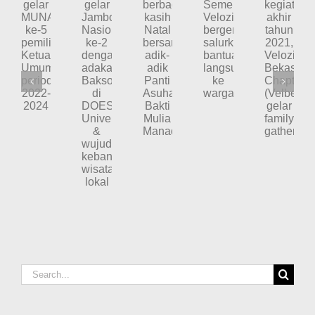
Duyung
Velozity
Velozity
Ancol
Velozity
Tutup
Peduli
gelar
gelar
berbagi
kegiatan
Semeru,
Jambore
MUNAS
kasih
akhir
Velozity
Nasional
ke-
Natal
tahun
bergerak
ke-
5
bersama
2021,
salurkan
2
pemilihan
adik-
Velozity
bantuan
dengan
Ketua
adik
Bekasi
langsung
adakan
Umum
Panti
Chapter
ke
Baksos
periode
Asuhan
(Velbec)
warga
di
2022-
Bakti
gelar
DOES
2024
Mulia
family
University
Manado
gathering
&
wujudkan
kebangkitan
wisata
lokal
Search
for: