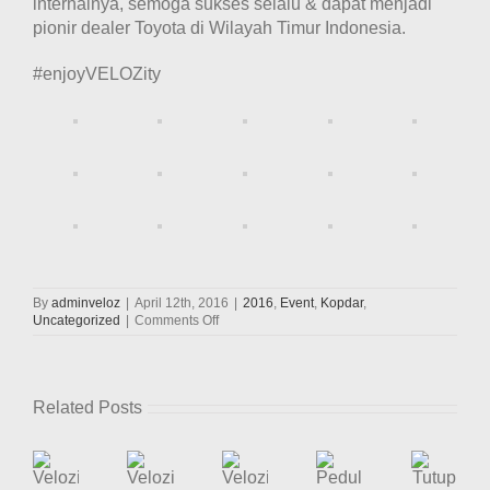
internalnya, semoga sukses selalu & dapat menjadi
pionir dealer Toyota di Wilayah Timur Indonesia.
#enjoyVELOZity
By
adminveloz
|
April 12th, 2016
|
2016
,
Event
,
Kopdar
,
on
Uncategorized
|
Comments Off
Velozity
Hadiri
Undangan
Dari
Related Posts
Hasjrat
Toyota
Di
Pondok
Putri